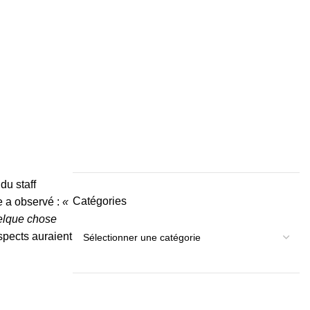
du staff
Catégories
e a observé :
«
uelque chose
spects auraient