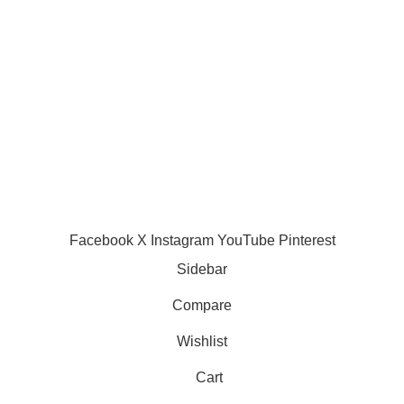
ustice à trois jours du Mondial
026
AC Milan :
uin 9, 2026
No Comments
décision prise,
Mike Maignan
veut rejoindre
Chelsea !
juin 5, 2025
8
Comments
Facebook
X
Instagram
YouTube
Pinterest
Sidebar
Compare
Wishlist
Cart