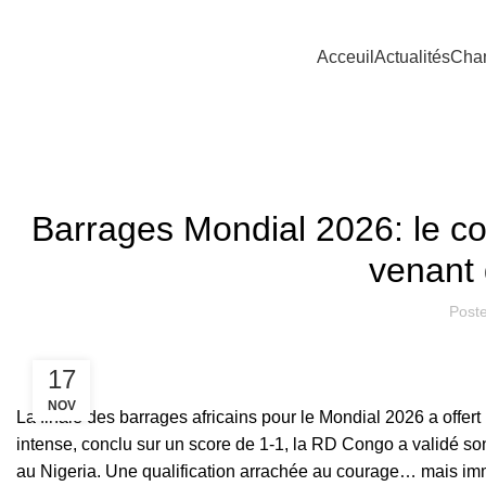
Acceuil
Actualités
Cha
ÉLIM
Barrages Mondial 2026: le coa
venant
Post
17
NOV
La finale des barrages africains pour le Mondial 2026 a offer
intense, conclu sur un score de
1-1, la RD Congo a validé son 
au Nigeria.
Une qualification arrachée au courage… mais imm