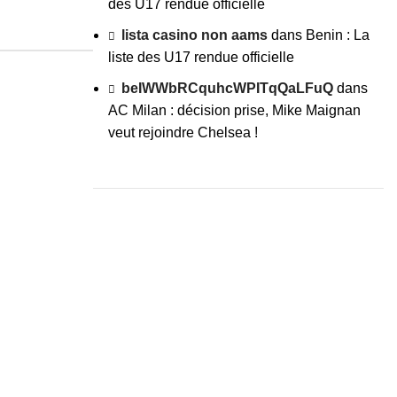
des U17 rendue officielle
lista casino non aams
dans
Benin : La
liste des U17 rendue officielle
beIWWbRCquhcWPITqQaLFuQ
dans
AC Milan : décision prise, Mike Maignan
veut rejoindre Chelsea !