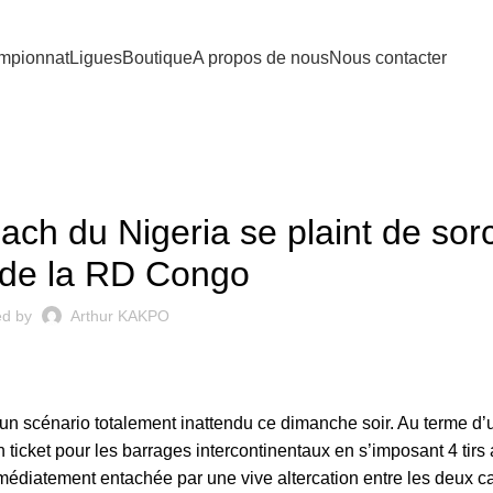
mpionnat
Ligues
Boutique
A propos de nous
Nous contacter
INATOIRES MONDIAL 2026
ch du Nigeria se plaint de sorc
 de la RD Congo
ed by
Arthur KAKPO
t un scénario totalement inattendu ce dimanche soir. Au terme d
ticket pour les barrages intercontinentaux en s’imposant 4 tirs 
édiatement entachée par une vive altercation entre les deux 