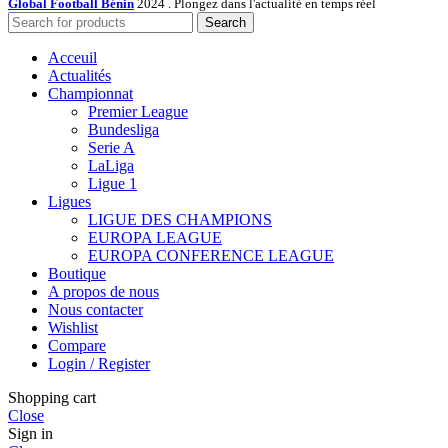
Global Football Bénin
2024 . Plongez dans l'actualité en temps réel
Search
Acceuil
Actualités
Championnat
Premier League
Bundesliga
Serie A
LaLiga
Ligue 1
Ligues
LIGUE DES CHAMPIONS
EUROPA LEAGUE
EUROPA CONFERENCE LEAGUE
Boutique
A propos de nous
Nous contacter
Wishlist
Compare
Login / Register
Shopping cart
Close
Sign in