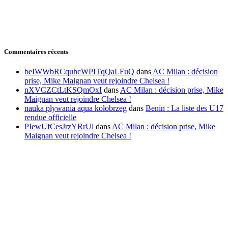
Commentaires récents
beIWWbRCquhcWPITqQaLFuQ
dans
AC Milan : décision
prise, Mike Maignan veut rejoindre Chelsea !
nXVCZCtLtKSQmOxI
dans
AC Milan : décision prise, Mike
Maignan veut rejoindre Chelsea !
nauka pływania aqua kołobrzeg
dans
Benin : La liste des U17
rendue officielle
PIewUfCesJrzYRrUl
dans
AC Milan : décision prise, Mike
Maignan veut rejoindre Chelsea !