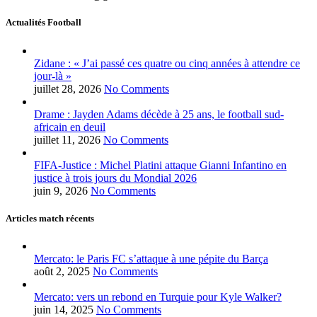
Actualités Football
Zidane : « J’ai passé ces quatre ou cinq années à attendre ce
jour-là »
juillet 28, 2026
No Comments
Drame : Jayden Adams décède à 25 ans, le football sud-
africain en deuil
juillet 11, 2026
No Comments
FIFA-Justice : Michel Platini attaque Gianni Infantino en
justice à trois jours du Mondial 2026
juin 9, 2026
No Comments
Articles match récents
Mercato: le Paris FC s’attaque à une pépite du Barça
août 2, 2025
No Comments
Mercato: vers un rebond en Turquie pour Kyle Walker?
juin 14, 2025
No Comments