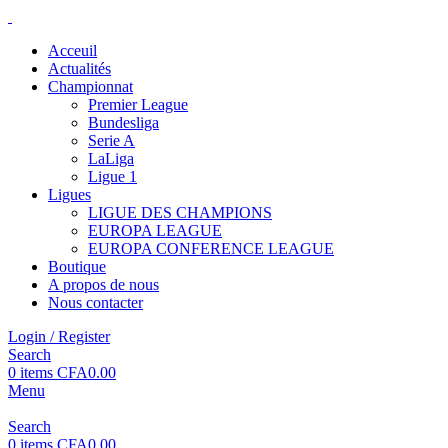
Acceuil
Actualités
Championnat
Premier League
Bundesliga
Serie A
LaLiga
Ligue 1
Ligues
LIGUE DES CHAMPIONS
EUROPA LEAGUE
EUROPA CONFERENCE LEAGUE
Boutique
A propos de nous
Nous contacter
Login / Register
Search
0
items
CFA
0.00
Menu
Search
0
items
CFA
0.00