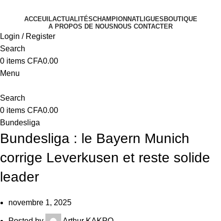
ACCEUIL
ACTUALITÉS
CHAMPIONNAT
LIGUES
BOUTIQUE
A PROPOS DE NOUS
NOUS CONTACTER
Login / Register
Search
0
items
CFA
0.00
Menu
Search
0
items
CFA
0.00
Bundesliga
Bundesliga : le Bayern Munich
corrige Leverkusen et reste solide
leader
novembre 1, 2025
Posted by
Arthur KAKPO