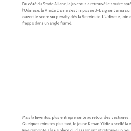
Du côté du Stade Allianz, la Juventus a retrouvé le sourire 
l’Udinese, la Vieille Dame s’est imposée 3-1, signant ainsi 
ouvert le score sur penalty dès la 5e minute. L’Udinese, loin d
frappe dans un angle fermé.
Mais la Juventus, plus entreprenante au retour des vestiaires, 
Quelques minutes plus tard, le jeune Kenan Yildiz a scellé la 
Juve remonte à la 6e place du classement et retrouve un peu 