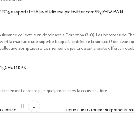
SFC
@easportsfcit
#JuveUdinese
pic.twitter.com/NyjYxB8zWN
a puissance collective en dominant la Fiorentina (3-0). Les hommes de Chr
ouvert la marque d’une superbe frappe à l’entrée de la surface (66e) avant 
 collective somptueuse. Le meneur de jeu turc s’est ensuite offert un doub
m/fgCHq14KPK
u classement et reste plus que jamais dans la course au titre.
u Clásico
Ligue 1 : le FC Lorient surprend et ra