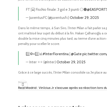
FT |⌛️| Fischio finale: 3 gol e 3 punti ⚪️⚫️
@EASPORT
— JuventusFC (@juventusfc)
October 29, 2025
Dans le même temps, à San Siro, l’Inter Milan a fait parler s
ont maîtrisé leur sujet du début à la fin. Hakan Çalhanoğlu a 
double la mise cinq minutes plus tard, au terme d’une action
penalty pour sceller le score.
3️⃣⚽🟰3️⃣📊
#InterFiorentina
|
@Gate
pic.twitter.co
— Inter ⭐⭐ (@Inter)
October 29, 2025
Grâce à ce large succès, l’Inter Milan consolide sa 3e place a
Newer
Real Madrid : Vinícius Jr s’excuse après sa réaction lors d