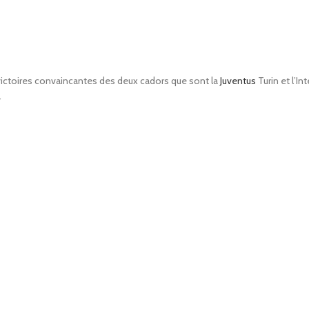
victoires convaincantes des deux cadors que sont la
Juventus
Turin et l’Int
.