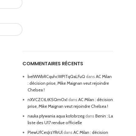
COMMENTAIRES RÉCENTS
beIWWbRCquhcWPITqQaLFuQ
dans
AC Milan
: décision prise, Mike Maignan veut rejoindre
Chelsea !
nXVCZCtLtKSQmOxI
dans
AC Milan : décision
prise, Mike Maignan veut rejoindre Chelsea !
nauka pływania aqua kołobrzeg
dans
Benin : La
liste des U17 rendue officielle
PIewUfCesJrzYRrUl
dans
AC Milan : décision