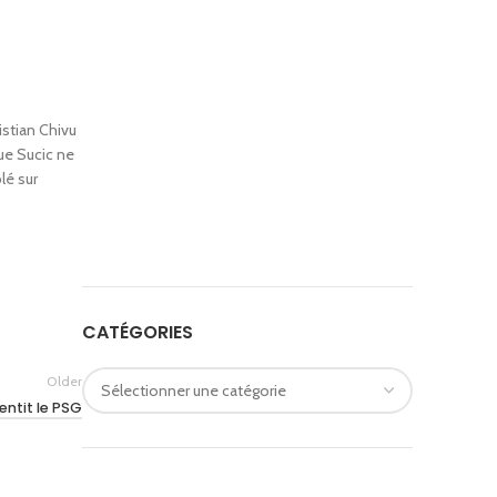
istian Chivu
que Sucic ne
lé sur
CATÉGORIES
Catégories
Older
lentit le PSG