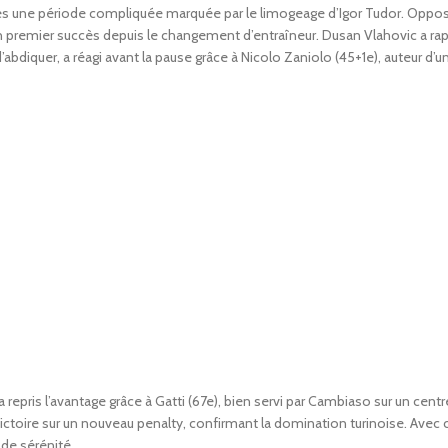
après une période compliquée marquée par le limogeage d’Igor Tudor. Oppo
son premier succès depuis le changement d’entraîneur. Dusan Vlahovic a r
’abdiquer, a réagi avant la pause grâce à Nicolo Zaniolo (45+1e), auteur d’u
a repris l’avantage grâce à Gatti (67e), bien servi par Cambiaso sur un centr
victoire sur un nouveau penalty, confirmant la domination turinoise. Avec 
de sérénité.