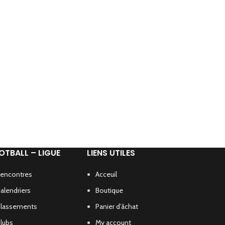
OTBALL – LIGUE
LIENS UTILES
encontres
Acceuil
alendriers
Boutique
lassements
Panier d’âchat
lubs
My account