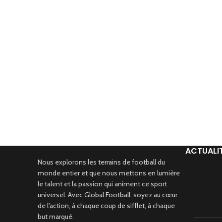
ACTUALI
Nous explorons les terrains de football du
monde entier et que nous mettons en lumière
le talent et la passion qui animent ce sport
universel. Avec Global Football, soyez au cœur
de l'action, à chaque coup de sifflet, à chaque
but marqué.