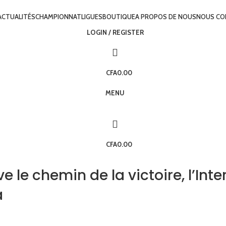
ACTUALITÉS
CHAMPIONNAT
LIGUES
BOUTIQUE
A PROPOS DE NOUS
NOUS CO
LOGIN / REGISTER
CFA
0.00
MENU
CFA
0.00
e le chemin de la victoire, l’Inte
a