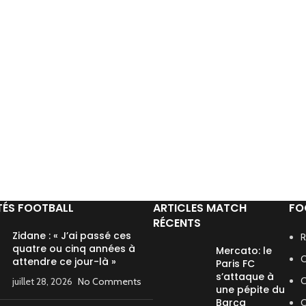
TÉS FOOTBALL
ARTICLES MATCH
FO
RÉCENTS
Zidane : « J’ai passé ces
R
quatre ou cinq années à
Mercato: le
C
attendre ce jour-là »
Paris FC
s’attaque à
C
juillet 28, 2026
No Comments
une pépite du
Barça
C