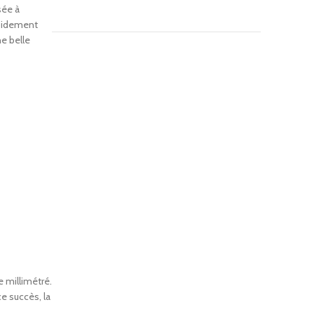
sée à
apidement
ne belle
e millimétré.
ce succès, la