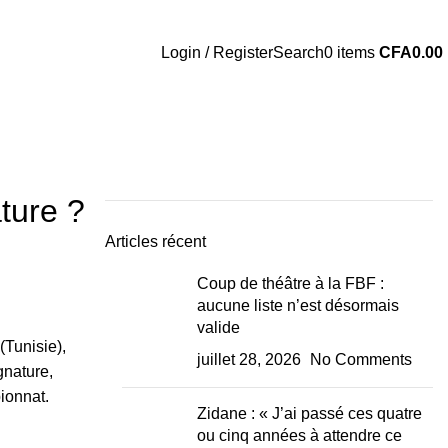
Login / Register
Search
0
items
CFA
0.00
ture ?
Articles récent
Coup de théâtre à la FBF :
aucune liste n’est désormais
valide
(Tunisie)
,
juillet 28, 2026
No Comments
gnature,
ionnat.
Zidane : « J’ai passé ces quatre
ou cinq années à attendre ce