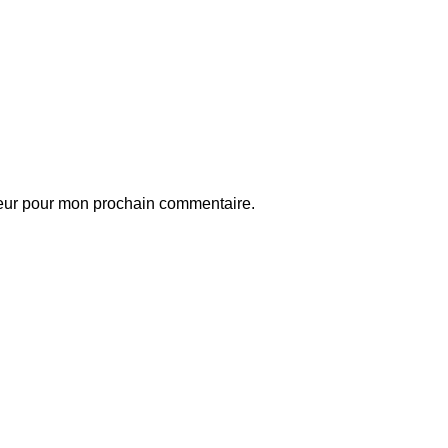
teur pour mon prochain commentaire.
ball
Articles match récents
idane : « J’ai passé ces quatre
Mercato: le Paris
u cinq années à attendre ce
FC s’attaque à
our-là »
une pépite du
Barça