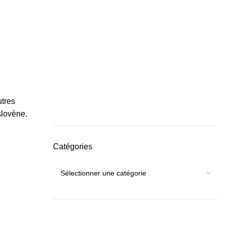
utres
slovène.
Catégories