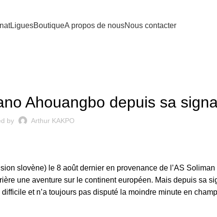
nat
Ligues
Boutique
A propos de nous
Nous contacter
ANCES GUÉPARDS DU BÉNIN
iano Ahouangbo depuis sa signa
ed by
Arthur KAKPO
ivision slovène) le 8 août dernier en provenance de l’AS Soliman 
ière une aventure sur le continent européen. Mais depuis sa si
difficile et n’a toujours pas disputé la moindre minute en champ