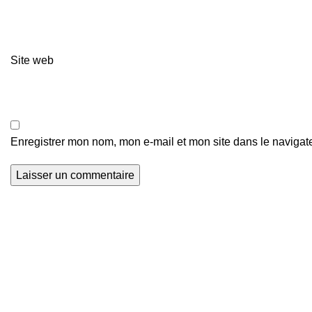
Site web
Enregistrer mon nom, mon e-mail et mon site dans le naviga
Actualités Foot
Z
Nous explorons les terrains de football du
o
monde entier et que nous mettons en lumière
j
le talent et la passion qui animent ce sport