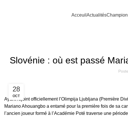
Acceuil
Actualités
Champion
PERFORM
Slovénie : où est passé Mar
Post
28
OCT
Ayant rejoint officiellement l’Olimpija Ljubljana (Première D
Mariano Ahouangbo a entamé pour la première fois de sa carr
l’ancien joueur formé à l’Académie Poté traverse une période 