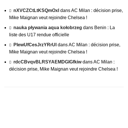
nXVCZCtLtKSQmOxI
dans
AC Milan : décision prise,
Mike Maignan veut rejoindre Chelsea !
nauka pływania aqua kołobrzeg
dans
Benin : La
liste des U17 rendue officielle
PIewUfCesJrzYRrUl
dans
AC Milan : décision prise,
Mike Maignan veut rejoindre Chelsea !
rdcCBvqvBLRSYAEMDGIGfkiw
dans
AC Milan :
décision prise, Mike Maignan veut rejoindre Chelsea !