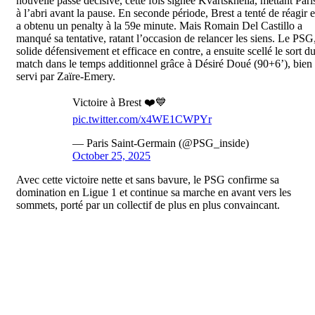
nouvelle passe décisive, cette fois signée Kvartskhelia, mettant Pari
à l’abri avant la pause. En seconde période, Brest a tenté de réagir e
a obtenu un penalty à la 59e minute. Mais Romain Del Castillo a
manqué sa tentative, ratant l’occasion de relancer les siens. Le PSG
solide défensivement et efficace en contre, a ensuite scellé le sort d
match dans le temps additionnel grâce à Désiré Doué (90+6’), bien
servi par Zaïre-Emery.
Victoire à Brest ❤️💙
pic.twitter.com/x4WE1CWPYr
— Paris Saint-Germain (@PSG_inside)
October 25, 2025
Avec cette victoire nette et sans bavure, le PSG confirme sa
domination en Ligue 1 et continue sa marche en avant vers les
sommets, porté par un collectif de plus en plus convaincant.