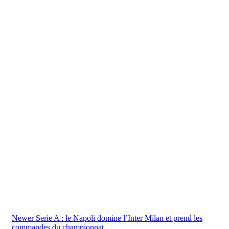
Newer
Serie A : le Napoli domine l’Inter Milan et prend les
commandes du championnat