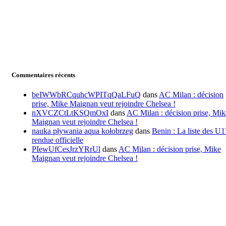
Commentaires récents
beIWWbRCquhcWPITqQaLFuQ
dans
AC Milan : décision
prise, Mike Maignan veut rejoindre Chelsea !
nXVCZCtLtKSQmOxI
dans
AC Milan : décision prise, Mik
Maignan veut rejoindre Chelsea !
nauka pływania aqua kołobrzeg
dans
Benin : La liste des U1
rendue officielle
PIewUfCesJrzYRrUl
dans
AC Milan : décision prise, Mike
Maignan veut rejoindre Chelsea !