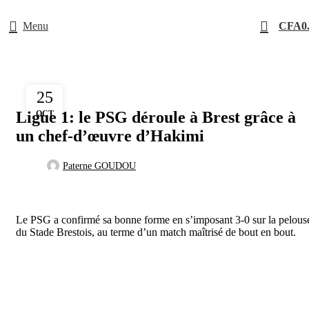
Menu
CFA
0
LIGUE 1
25
Ligue 1: le PSG déroule à Brest grâce à
OCT
un chef-d’œuvre d’Hakimi
Paterne GOUDOU
Le PSG a confirmé sa bonne forme en s’imposant 3-0 sur la pelous
du Stade Brestois, au terme d’un match maîtrisé de bout en bout.