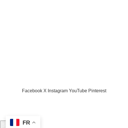
Acceuil
Boutique
Panier d’âchat
My account
A propos de nous
Nous contacter
Conditions d’utilisation
Global Football Bénin
2024 . Plongez dans l'actualité en temps réel
Facebook
X
Instagram
YouTube
Pinterest
FR
Search