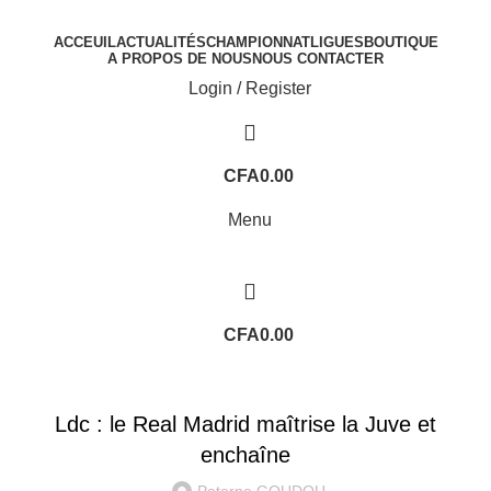
ACCEUIL
ACTUALITÉS
CHAMPIONNAT
LIGUES
BOUTIQUE
A PROPOS DE NOUS
NOUS CONTACTER
Login / Register
CFA
0.00
Menu
CFA
0.00
LIGUE DES CHAMPIONS
Ldc : le Real Madrid maîtrise la Juve et
enchaîne