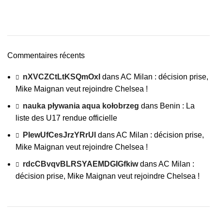
Commentaires récents
nXVCZCtLtKSQmOxI
dans
AC Milan : décision prise,
Mike Maignan veut rejoindre Chelsea !
nauka pływania aqua kołobrzeg
dans
Benin : La
liste des U17 rendue officielle
PIewUfCesJrzYRrUl
dans
AC Milan : décision prise,
Mike Maignan veut rejoindre Chelsea !
rdcCBvqvBLRSYAEMDGIGfkiw
dans
AC Milan :
décision prise, Mike Maignan veut rejoindre Chelsea !