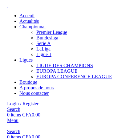
Acceuil
Actualités
Championnat
Premier League
Bundesliga
Serie A
LaLiga
Ligue 1
Ligues
LIGUE DES CHAMPIONS
EUROPA LEAGUE
EUROPA CONFERENCE LEAGUE
Boutique
A propos de nous
Nous contacter
Login / Register
Search
0
items
CFA
0.00
Menu
Search
0
items
CFA
0.00