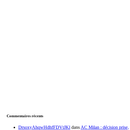
Commentaires récents
DrsoxyAhqwHdhfFDVtJKl
dans
AC Milan : décision prise,