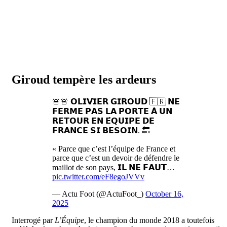
Giroud tempère les ardeurs
🚨🚨 𝗢𝗟𝗜𝗩𝗜𝗘𝗥 𝗚𝗜𝗥𝗢𝗨𝗗 🇫🇷 𝗡𝗘
𝗙𝗘𝗥𝗠𝗘 𝗣𝗔𝗦 𝗟𝗔 𝗣𝗢𝗥𝗧𝗘 𝗔̀ 𝗨𝗡
𝗥𝗘𝗧𝗢𝗨𝗥 𝗘𝗡 𝗘́𝗤𝗨𝗜𝗣𝗘 𝗗𝗘
𝗙𝗥𝗔𝗡𝗖𝗘 𝗦𝗜 𝗕𝗘𝗦𝗢𝗜𝗡. 🔙
« Parce que c’est l’équipe de France et
parce que c’est un devoir de défendre le
maillot de son pays, 𝗜𝗟 𝗡𝗘 𝗙𝗔𝗨𝗧…
pic.twitter.com/eF8egoJVVv
— Actu Foot (@ActuFoot_)
October 16,
2025
Interrogé par
L’Équipe
, le champion du monde 2018 a toutefois