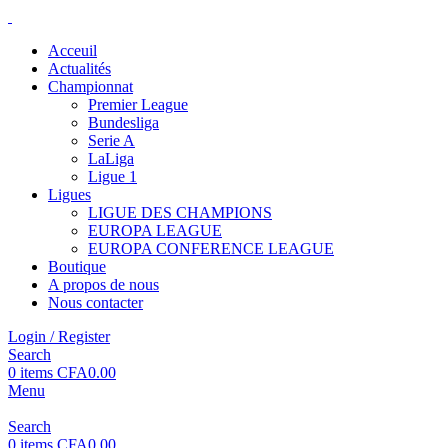
Acceuil
Actualités
Championnat
Premier League
Bundesliga
Serie A
LaLiga
Ligue 1
Ligues
LIGUE DES CHAMPIONS
EUROPA LEAGUE
EUROPA CONFERENCE LEAGUE
Boutique
A propos de nous
Nous contacter
Login / Register
Search
0
items
CFA
0.00
Menu
Search
0
items
CFA
0.00