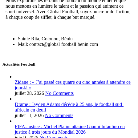
Nous explorons les terrains de football du monde entier et que
nous mettons en lumière le talent et la passion qui animent ce
sport universel. Avec Global Football, soyez au cœur de l'action,
à chaque coup de sifflet, à chaque but marqué.
Sainte Rita, Cotonou, Bénin
Mail: contact@global-football-benin.com
Actualités Football
Zidane : « J’ai passé ces quatre ou cinq années à attendre ce
jour-là »
juillet 28, 2026
No Comments
Drame : Jayden Adams décède à 25 ans, le football sud-
africain en deuil
juillet 11, 2026
No Comments
FIFA-Justice : Michel Platini attaque Gianni Infantino en
justice à trois jours du Mondial 2026
juin 9, 2026
No Comments