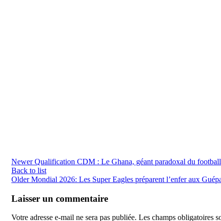
Newer
Qualification CDM : Le Ghana, géant paradoxal du football 
Back to list
Older
Mondial 2026: Les Super Eagles préparent l’enfer aux Guép
Laisser un commentaire
Votre adresse e-mail ne sera pas publiée.
Les champs obligatoires s