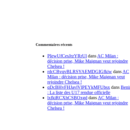
Commentaires récents
PIewUfCesJrzYRrUl
dans
AC Milan :
décision prise, Mike Maignan veut rejoindre
Chelsea !
rdcCBvqvBLRSYAEMDGIGfkiw
dans
AC
Milan : décision prise, Mike Maignan veut
rejoindre Chelsea !
qDcBHvFHJavlVlPEYkMFUbsx
dans
Beni
: La liste des U17 rendue officielle
lxfkiRCXhCSBOxgd
dans
AC Milan :
décision prise, Mike Maignan veut rejoindre
Chelsea !