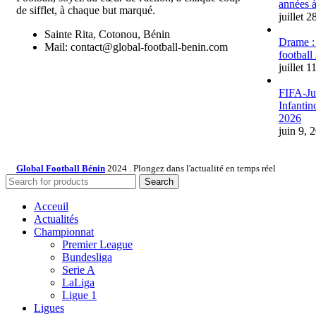
années à
de sifflet, à chaque but marqué.
juillet 
Sainte Rita, Cotonou, Bénin
Drame :
Mail: contact@global-football-benin.com
football
juillet 1
FIFA-Jus
Infantin
2026
juin 9, 
Global Football Bénin
2024 . Plongez dans l'actualité en temps réel
Search
Acceuil
Actualités
Championnat
Premier League
Bundesliga
Serie A
LaLiga
Ligue 1
Ligues