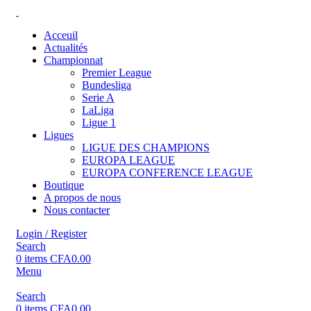
Acceuil
Actualités
Championnat
Premier League
Bundesliga
Serie A
LaLiga
Ligue 1
Ligues
LIGUE DES CHAMPIONS
EUROPA LEAGUE
EUROPA CONFERENCE LEAGUE
Boutique
A propos de nous
Nous contacter
Login / Register
Search
0
items
CFA
0.00
Menu
Search
0
items
CFA
0.00