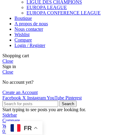
LIGUE DES CHAMPIONS
EUROPA LEAGUE
EUROPA CONFERENCE LEAGUE
Boutique
A propos de nous
Nous contacter
Wishlist
Compare
Login / Register
Shopping cart
Close
Sign in
Close
No account yet?
Create an Account
Facebook
X
Instagram
YouTube
Pinterest
Search
Start typing to see posts you are looking for.
Sidebar
Compare
Wishlist
FR
0
items
Cart