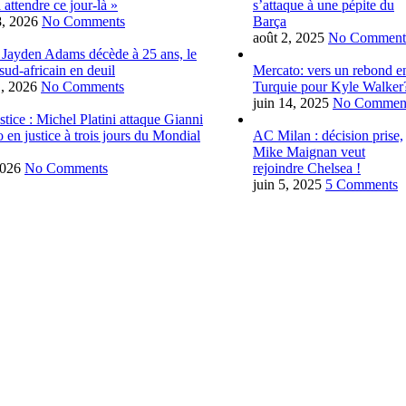
 attendre ce jour-là »
s’attaque à une pépite du
28, 2026
No Comments
Barça
août 2, 2025
No Comment
 Jayden Adams décède à 25 ans, le
 sud-africain en deuil
Mercato: vers un rebond e
1, 2026
No Comments
Turquie pour Kyle Walker
juin 14, 2025
No Commen
tice : Michel Platini attaque Gianni
o en justice à trois jours du Mondial
AC Milan : décision prise,
Mike Maignan veut
2026
No Comments
rejoindre Chelsea !
juin 5, 2025
5 Comments