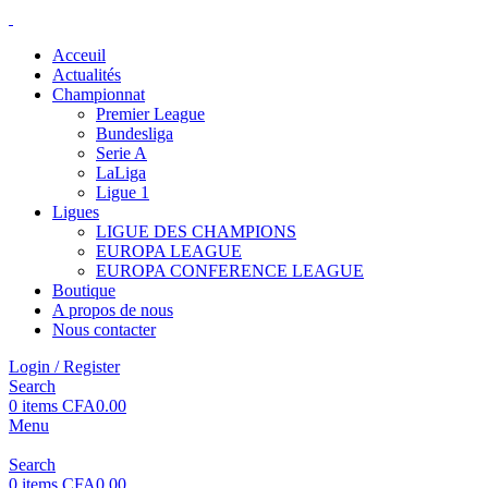
Acceuil
Actualités
Championnat
Premier League
Bundesliga
Serie A
LaLiga
Ligue 1
Ligues
LIGUE DES CHAMPIONS
EUROPA LEAGUE
EUROPA CONFERENCE LEAGUE
Boutique
A propos de nous
Nous contacter
Login / Register
Search
0
items
CFA
0.00
Menu
Search
0
items
CFA
0.00