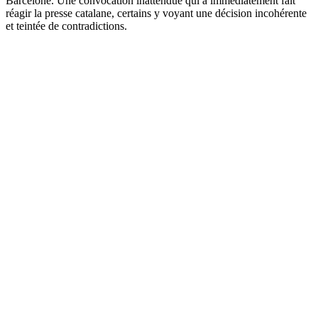
Barcelone. Une convocation inattendue qui a immédiatement fait
réagir la presse catalane, certains y voyant une décision incohérente
et teintée de contradictions.