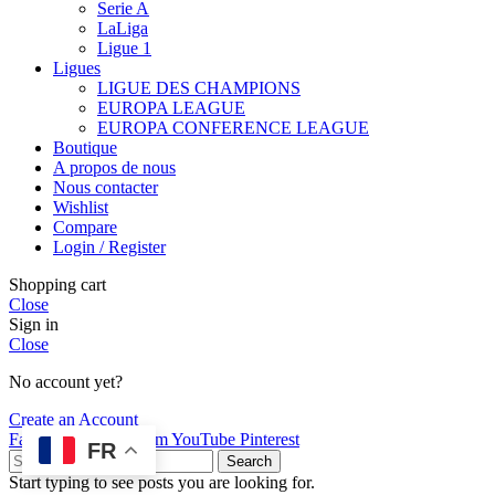
Serie A
LaLiga
Ligue 1
Ligues
LIGUE DES CHAMPIONS
EUROPA LEAGUE
EUROPA CONFERENCE LEAGUE
Boutique
A propos de nous
Nous contacter
Wishlist
Compare
Login / Register
Shopping cart
Close
Sign in
Close
No account yet?
Create an Account
Facebook
X
Instagram
YouTube
Pinterest
FR
Search
Start typing to see posts you are looking for.