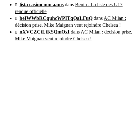
lista casino non aams
dans
Benin : La liste des U17
rendue officielle
beIWWbRCquhcWPITqQaLFuQ
dans
AC Milan :
décision prise, Mike Maignan veut rejoindre Chelsea !
nXVCZCtLtKSQmOxI
dans
AC Milan : décision prise,
Mike Maignan veut rejoindre Chelsea !