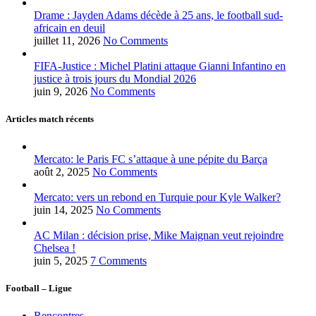
Drame : Jayden Adams décède à 25 ans, le football sud-
africain en deuil
juillet 11, 2026
No Comments
FIFA-Justice : Michel Platini attaque Gianni Infantino en
justice à trois jours du Mondial 2026
juin 9, 2026
No Comments
Articles match récents
Mercato: le Paris FC s’attaque à une pépite du Barça
août 2, 2025
No Comments
Mercato: vers un rebond en Turquie pour Kyle Walker?
juin 14, 2025
No Comments
AC Milan : décision prise, Mike Maignan veut rejoindre
Chelsea !
juin 5, 2025
7 Comments
Football – Ligue
Rencontres