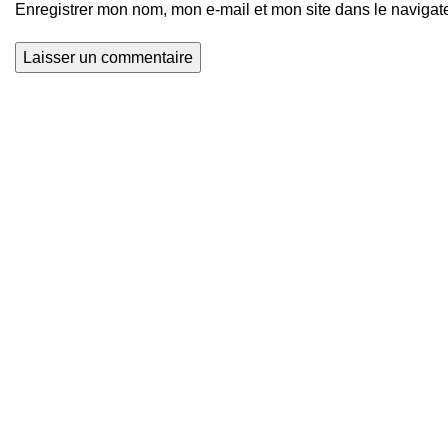
Enregistrer mon nom, mon e-mail et mon site dans le naviga
Actualités Foot
Z
Nous explorons les terrains de football du
o
monde entier et que nous mettons en lumière
j
le talent et la passion qui animent ce sport
j
universel. Avec Global Football, soyez au
cœur de l'action, à chaque coup de sifflet, à
D
chaque but marqué.
2
d
Sainte Rita, Cotonou, Bénin
j
Mail: contact@global-football-benin.com
F