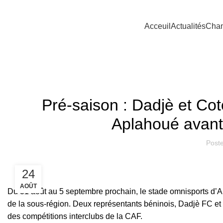
Acceuil
Actualités
Cham
L
Pré-saison : Dadjè et Cot
Aplahoué avant 
Post
24
AOÛT
Du 31 août au 5 septembre prochain, le stade omnisports d’Ap
de la sous-région. Deux représentants béninois, Dadjè FC et
des compétitions interclubs de la CAF.