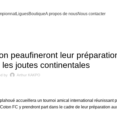
pionnat
Ligues
Boutique
A propos de nous
Nous contacter
IGUE PRO BENINOISE
on peaufineront leur préparatio
les joutes continentales
ed by
Arthur KAKPO
lahoué accueillera un tournoi amical international réunissant p
 Coton FC y prendront part dans le cadre de leur préparation
aux