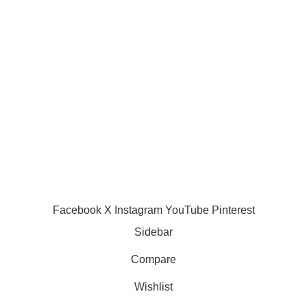
juin 14, 2025
No
ttaque Gianni Infantino en
Comments
ustice à trois jours du Mondial
026
AC Milan :
uin 9, 2026
No Comments
décision prise,
Mike Maignan
veut rejoindre
Chelsea !
juin 5, 2025
8
Comments
Facebook
X
Instagram
YouTube
Pinterest
Sidebar
Compare
Wishlist