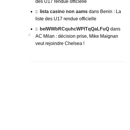
des U17 rendue officielle
lista casino non aams
dans
Benin : La
liste des U17 rendue officielle
beIWWbRCquhcWPITqQaLFuQ
dans
AC Milan : décision prise, Mike Maignan
veut rejoindre Chelsea !