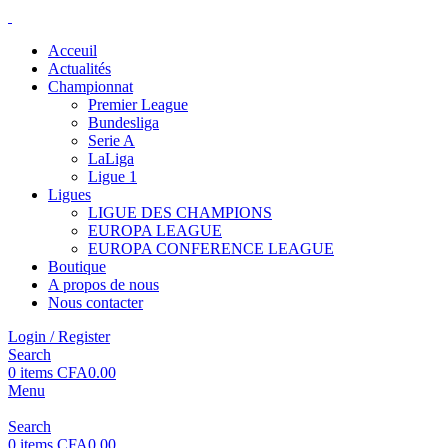
Acceuil
Actualités
Championnat
Premier League
Bundesliga
Serie A
LaLiga
Ligue 1
Ligues
LIGUE DES CHAMPIONS
EUROPA LEAGUE
EUROPA CONFERENCE LEAGUE
Boutique
A propos de nous
Nous contacter
Login / Register
Search
0
items
CFA
0.00
Menu
Search
0
items
CFA
0.00