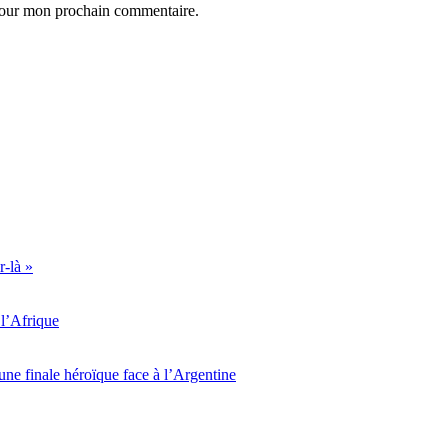
 pour mon prochain commentaire.
r-là »
l’Afrique
ne finale héroïque face à l’Argentine