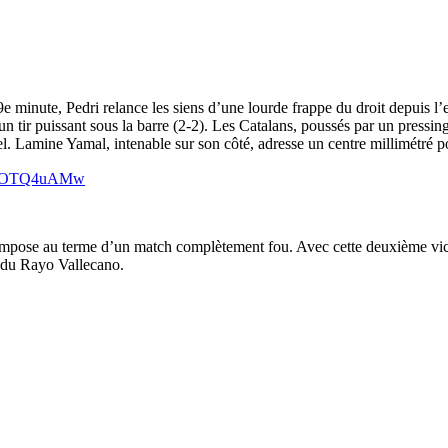
e minute, Pedri relance les siens d’une lourde frappe du droit depuis l’
 tir puissant sous la barre (2-2). Les Catalans, poussés par un pressing
 Lamine Yamal, intenable sur son côté, adresse un centre millimétré pour
/5xOTQ4uAMw
s’impose au terme d’un match complètement fou. Avec cette deuxième vic
n du Rayo Vallecano.