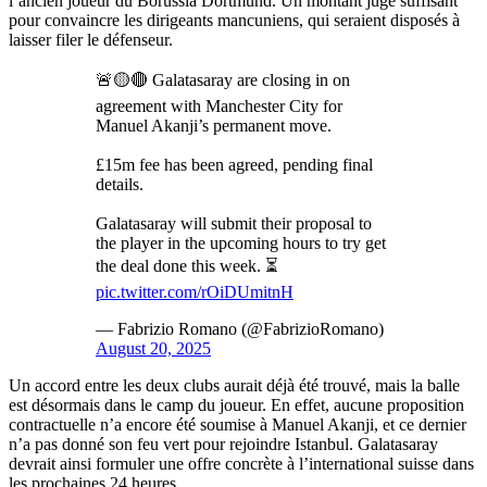
l’ancien joueur du Borussia Dortmund. Un montant jugé suffisant
pour convaincre les dirigeants mancuniens, qui seraient disposés à
laisser filer le défenseur.
🚨🟡🔴 Galatasaray are closing in on
agreement with Manchester City for
Manuel Akanji’s permanent move.
£15m fee has been agreed, pending final
details.
Galatasaray will submit their proposal to
the player in the upcoming hours to try get
the deal done this week. ⏳
pic.twitter.com/rOiDUmitnH
— Fabrizio Romano (@FabrizioRomano)
August 20, 2025
Un accord entre les deux clubs aurait déjà été trouvé, mais la balle
est désormais dans le camp du joueur. En effet, aucune proposition
contractuelle n’a encore été soumise à Manuel Akanji, et ce dernier
n’a pas donné son feu vert pour rejoindre Istanbul. Galatasaray
devrait ainsi formuler une offre concrète à l’international suisse dans
les prochaines 24 heures.