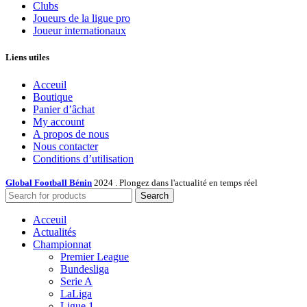
Clubs
Joueurs de la ligue pro
Joueur internationaux
Liens utiles
Acceuil
Boutique
Panier d’âchat
My account
A propos de nous
Nous contacter
Conditions d’utilisation
Global Football Bénin
2024 . Plongez dans l'actualité en temps réel
Search
Acceuil
Actualités
Championnat
Premier League
Bundesliga
Serie A
LaLiga
Ligue 1