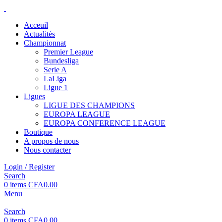
Acceuil
Actualités
Championnat
Premier League
Bundesliga
Serie A
LaLiga
Ligue 1
Ligues
LIGUE DES CHAMPIONS
EUROPA LEAGUE
EUROPA CONFERENCE LEAGUE
Boutique
A propos de nous
Nous contacter
Login / Register
Search
0
items
CFA
0.00
Menu
Search
0
items
CFA
0.00