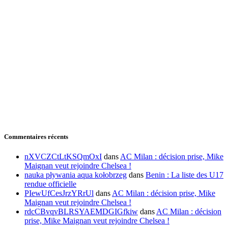
Commentaires récents
nXVCZCtLtKSQmOxI
dans
AC Milan : décision prise, Mike
Maignan veut rejoindre Chelsea !
nauka pływania aqua kołobrzeg
dans
Benin : La liste des U17
rendue officielle
PIewUfCesJrzYRrUl
dans
AC Milan : décision prise, Mike
Maignan veut rejoindre Chelsea !
rdcCBvqvBLRSYAEMDGIGfkiw
dans
AC Milan : décision
prise, Mike Maignan veut rejoindre Chelsea !