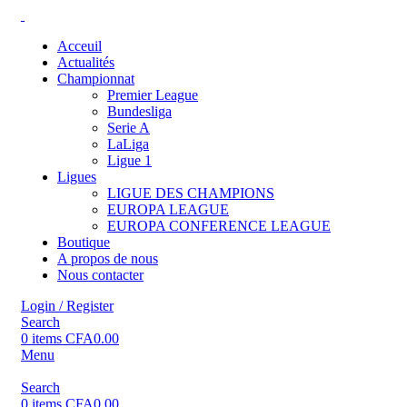
Acceuil
Actualités
Championnat
Premier League
Bundesliga
Serie A
LaLiga
Ligue 1
Ligues
LIGUE DES CHAMPIONS
EUROPA LEAGUE
EUROPA CONFERENCE LEAGUE
Boutique
A propos de nous
Nous contacter
Login / Register
Search
0
items
CFA
0.00
Menu
Search
0
items
CFA
0.00