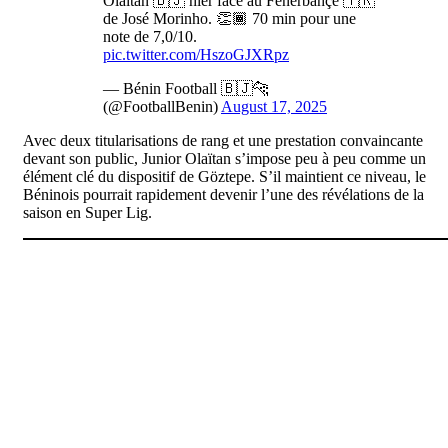
Olaitan 🇧🇯 hier face au Fenerbahçe 🇹🇷
de José Morinho. 👏🏾 70 min pour une
note de 7,0/10.
pic.twitter.com/HszoGJXRpz
— Bénin Football 🇧🇯🐆
(@FootballBenin)
August 17, 2025
Avec deux titularisations de rang et une prestation convaincante
devant son public, Junior Olaïtan s’impose peu à peu comme un
élément clé du dispositif de Göztepe. S’il maintient ce niveau, le
Béninois pourrait rapidement devenir l’une des révélations de la
saison en Super Lig.