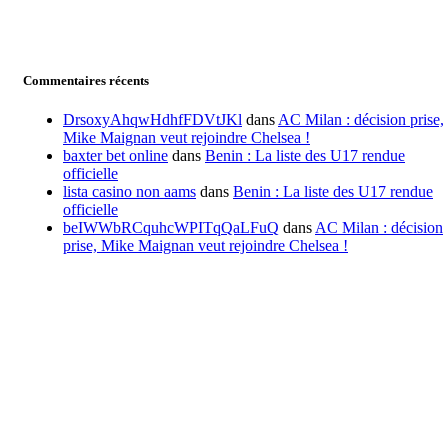
Commentaires récents
DrsoxyAhqwHdhfFDVtJKl
dans
AC Milan : décision prise,
Mike Maignan veut rejoindre Chelsea !
baxter bet online
dans
Benin : La liste des U17 rendue
officielle
lista casino non aams
dans
Benin : La liste des U17 rendue
officielle
beIWWbRCquhcWPITqQaLFuQ
dans
AC Milan : décision
prise, Mike Maignan veut rejoindre Chelsea !