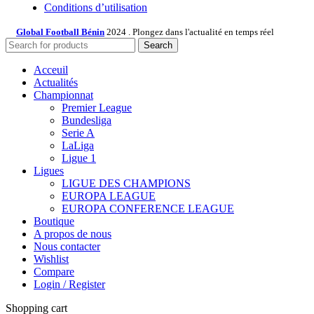
Conditions d’utilisation
Global Football Bénin
2024 . Plongez dans l'actualité en temps réel
Search
Acceuil
Actualités
Championnat
Premier League
Bundesliga
Serie A
LaLiga
Ligue 1
Ligues
LIGUE DES CHAMPIONS
EUROPA LEAGUE
EUROPA CONFERENCE LEAGUE
Boutique
A propos de nous
Nous contacter
Wishlist
Compare
Login / Register
Shopping cart