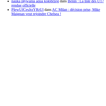
nauka pływania aqua kołobrzeg
dans
Benin : La liste des U17
rendue officielle
PIewUfCesJrzYRrUl
dans
AC Milan : décision prise, Mike
Maignan veut rejoindre Chelsea !