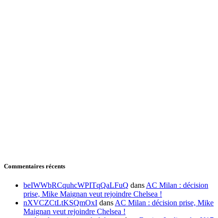
Commentaires récents
beIWWbRCquhcWPITqQaLFuQ
dans
AC Milan : décision
prise, Mike Maignan veut rejoindre Chelsea !
nXVCZCtLtKSQmOxI
dans
AC Milan : décision prise, Mike
Maignan veut rejoindre Chelsea !