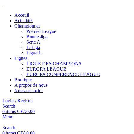
Acceuil
Actualités
Championnat
Premier League
Bundesliga
Serie A
LaLiga
Ligue 1
Ligues
LIGUE DES CHAMPIONS
EUROPA LEAGUE
EUROPA CONFERENCE LEAGUE
Boutique
A propos de nous
Nous contacter
Login / Register
Search
0
items
CFA
0.00
Menu
Search
0
items
CFA
0.00