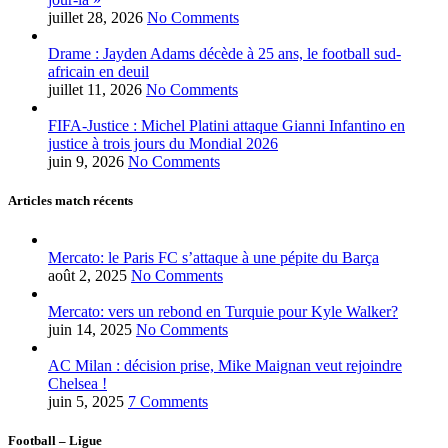
juillet 28, 2026
No Comments
Drame : Jayden Adams décède à 25 ans, le football sud-
africain en deuil
juillet 11, 2026
No Comments
FIFA-Justice : Michel Platini attaque Gianni Infantino en
justice à trois jours du Mondial 2026
juin 9, 2026
No Comments
Articles match récents
Mercato: le Paris FC s’attaque à une pépite du Barça
août 2, 2025
No Comments
Mercato: vers un rebond en Turquie pour Kyle Walker?
juin 14, 2025
No Comments
AC Milan : décision prise, Mike Maignan veut rejoindre
Chelsea !
juin 5, 2025
7 Comments
Football – Ligue