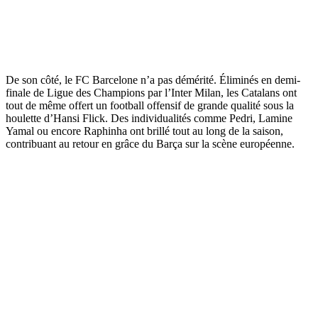
De son côté, le FC Barcelone n’a pas démérité. Éliminés en demi-
finale de Ligue des Champions par l’Inter Milan, les Catalans ont
tout de même offert un football offensif de grande qualité sous la
houlette d’Hansi Flick. Des individualités comme Pedri, Lamine
Yamal ou encore Raphinha ont brillé tout au long de la saison,
contribuant au retour en grâce du Barça sur la scène européenne.