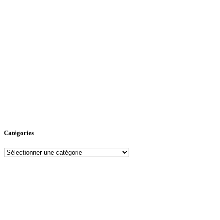
Catégories