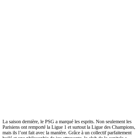
La saison dernière, le PSG a marqué les esprits. Non seulement les
Parisiens ont remporté la Ligue 1 et surtout la Ligue des Champions,
mais ils l’ont fait avec la manière. Grâce à un collectif parfaitement