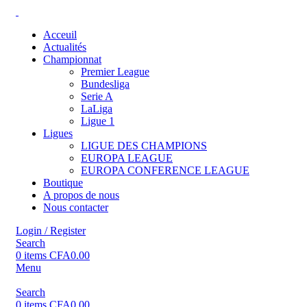
Acceuil
Actualités
Championnat
Premier League
Bundesliga
Serie A
LaLiga
Ligue 1
Ligues
LIGUE DES CHAMPIONS
EUROPA LEAGUE
EUROPA CONFERENCE LEAGUE
Boutique
A propos de nous
Nous contacter
Login / Register
Search
0
items
CFA
0.00
Menu
Search
0
items
CFA
0.00