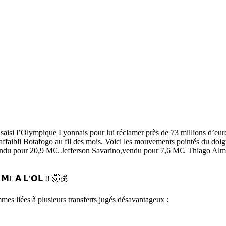
aisi l’Olympique Lyonnais pour lui réclamer près de 73 millions d’eur
t affaibli Botafogo au fil des mois. Voici les mouvements pointés du doig
endu pour 20,9 M€. Jefferson Savarino,vendu pour 7,6 M€. Thiago Alm
𝗠€ 𝗔̀ 𝗟’𝗢𝗟 !! 🤯💰
mes liées à plusieurs transferts jugés désavantageux :