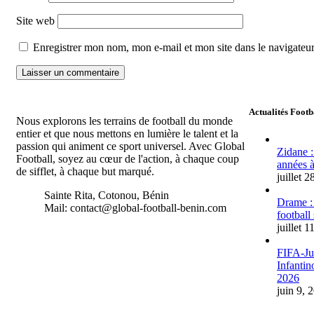
Site web
Enregistrer mon nom, mon e-mail et mon site dans le navigate
Actualités Footb
Nous explorons les terrains de football du monde
entier et que nous mettons en lumière le talent et la
passion qui animent ce sport universel. Avec Global
Zidane :
Football, soyez au cœur de l'action, à chaque coup
années à
de sifflet, à chaque but marqué.
juillet 
Sainte Rita, Cotonou, Bénin
Drame :
Mail: contact@global-football-benin.com
football
juillet 1
FIFA-Jus
Infantin
2026
juin 9, 