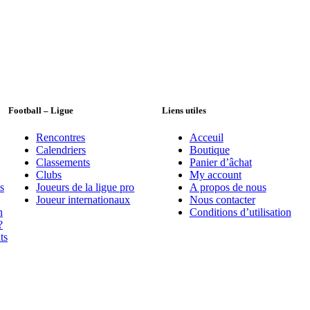
Football – Ligue
Liens utiles
Rencontres
Acceuil
Calendriers
Boutique
Classements
Panier d’âchat
Clubs
My account
s
Joueurs de la ligue pro
A propos de nous
Joueur internationaux
Nous contacter
n
Conditions d’utilisation
?
ts