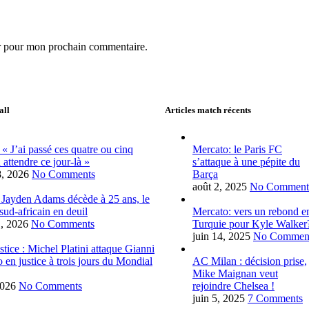
ur pour mon prochain commentaire.
all
Articles match récents
 « J’ai passé ces quatre ou cinq
Mercato: le Paris FC
 attendre ce jour-là »
s’attaque à une pépite du
28, 2026
No Comments
Barça
août 2, 2025
No Comment
 Jayden Adams décède à 25 ans, le
 sud-africain en deuil
Mercato: vers un rebond e
1, 2026
No Comments
Turquie pour Kyle Walker
juin 14, 2025
No Commen
tice : Michel Platini attaque Gianni
o en justice à trois jours du Mondial
AC Milan : décision prise,
Mike Maignan veut
2026
No Comments
rejoindre Chelsea !
juin 5, 2025
7 Comments