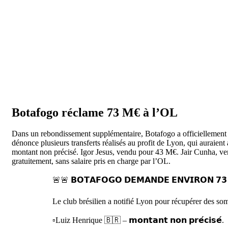
Botafogo réclame 73 M€ à l’OL
Dans un rebondissement supplémentaire, Botafogo a officiellement s
dénonce plusieurs transferts réalisés au profit de Lyon, qui auraien
montant non précisé. Igor Jesus, vendu pour 43 M€. Jair Cunha, v
gratuitement, sans salaire pris en charge par l’OL.
🚨🚨 𝗕𝗢𝗧𝗔𝗙𝗢𝗚𝗢 𝗗𝗘𝗠𝗔𝗡𝗗𝗘 𝗘𝗡𝗩𝗜𝗥𝗢𝗡 𝟳𝟯 
Le club brésilien a notifié Lyon pour récupérer des som
▫️Luiz Henrique 🇧🇷 – 𝗺𝗼𝗻𝘁𝗮𝗻𝘁 𝗻𝗼𝗻 𝗽𝗿𝗲́𝗰𝗶𝘀𝗲́.