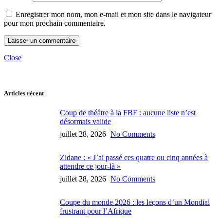
Enregistrer mon nom, mon e-mail et mon site dans le navigateur
pour mon prochain commentaire.
Close
Articles récent
Coup de théâtre à la FBF : aucune liste n’est
désormais valide
juillet 28, 2026
No Comments
Zidane : « J’ai passé ces quatre ou cinq années à
attendre ce jour-là »
juillet 28, 2026
No Comments
Coupe du monde 2026 : les leçons d’un Mondial
frustrant pour l’Afrique