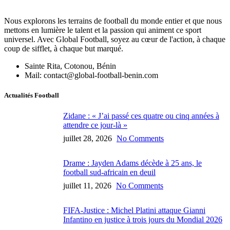
Nous explorons les terrains de football du monde entier et que nous
mettons en lumière le talent et la passion qui animent ce sport
universel. Avec Global Football, soyez au cœur de l'action, à chaque
coup de sifflet, à chaque but marqué.
Sainte Rita, Cotonou, Bénin
Mail: contact@global-football-benin.com
Actualités Football
Zidane : « J’ai passé ces quatre ou cinq années à
attendre ce jour-là »
juillet 28, 2026
No Comments
Drame : Jayden Adams décède à 25 ans, le
football sud-africain en deuil
juillet 11, 2026
No Comments
FIFA-Justice : Michel Platini attaque Gianni
Infantino en justice à trois jours du Mondial 2026