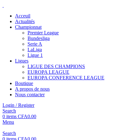
Acceuil
Actualités
Championnat
Premier League
Bundesliga
Serie A
LaLiga
Ligue 1
Ligues
LIGUE DES CHAMPIONS
EUROPA LEAGUE
EUROPA CONFERENCE LEAGUE
Boutique
A propos de nous
Nous contacter
Login / Register
Search
0
items
CFA
0.00
Menu
Search
0
items
CFA
0.00