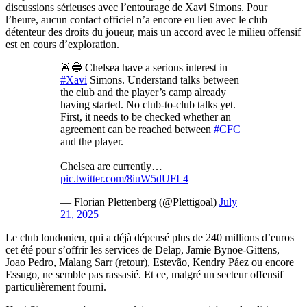
discussions sérieuses avec l’entourage de Xavi Simons. Pour
l’heure, aucun contact officiel n’a encore eu lieu avec le club
détenteur des droits du joueur, mais un accord avec le milieu offensif
est en cours d’exploration.
🚨🔵 Chelsea have a serious interest in
#Xavi
Simons. Understand talks between
the club and the player’s camp already
having started. No club-to-club talks yet.
First, it needs to be checked whether an
agreement can be reached between
#CFC
and the player.
Chelsea are currently…
pic.twitter.com/8iuW5dUFL4
— Florian Plettenberg (@Plettigoal)
July
21, 2025
Le club londonien, qui a déjà dépensé plus de 240 millions d’euros
cet été pour s’offrir les services de Delap, Jamie Bynoe-Gittens,
Joao Pedro, Malang Sarr (retour), Estevão, Kendry Páez ou encore
Essugo, ne semble pas rassasié. Et ce, malgré un secteur offensif
particulièrement fourni.