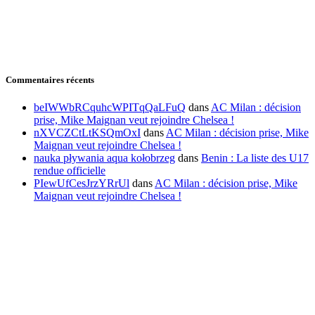
Commentaires récents
beIWWbRCquhcWPITqQaLFuQ
dans
AC Milan : décision
prise, Mike Maignan veut rejoindre Chelsea !
nXVCZCtLtKSQmOxI
dans
AC Milan : décision prise, Mike
Maignan veut rejoindre Chelsea !
nauka pływania aqua kołobrzeg
dans
Benin : La liste des U17
rendue officielle
PIewUfCesJrzYRrUl
dans
AC Milan : décision prise, Mike
Maignan veut rejoindre Chelsea !