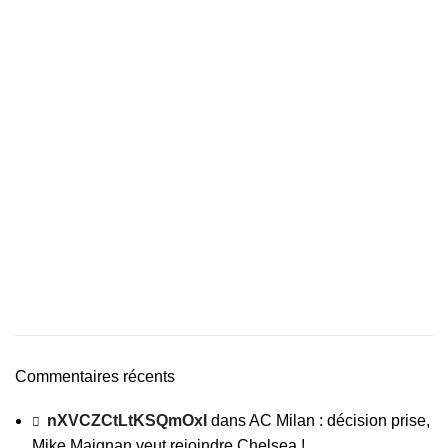
Commentaires récents
nXVCZCtLtKSQmOxI
dans
AC Milan : décision prise,
Mike Maignan veut rejoindre Chelsea !