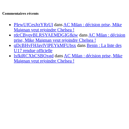
Commentaires récents
PIewUfCesJrzYRrUl
dans
AC Milan : décision prise, Mike
Maignan veut rejoindre Chelsea !
rdcCBvqvBLRSYAEMDGIGfkiw
dans
AC Milan : décision
prise, Mike Maignan veut rejoindre Chelsea !
qDcBHvFHJavlVlPEYkMFUbsx
dans
Benin : La liste des
U17 rendue officielle
lxfkiRCXhCSBOxgd
dans
AC Milan : décision prise, Mike
Maignan veut rejoindre Chelsea !