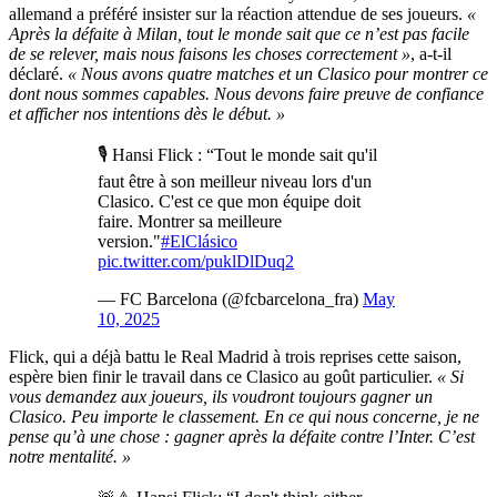
allemand a préféré insister sur la réaction attendue de ses joueurs.
«
Après la défaite à Milan, tout le monde sait que ce n’est pas facile
de se relever, mais nous faisons les choses correctement »
, a-t-il
déclaré.
« Nous avons quatre matches et un Clasico pour montrer ce
dont nous sommes capables. Nous devons faire preuve de confiance
et afficher nos intentions dès le début. »
🎙️ Hansi Flick : “Tout le monde sait qu'il
faut être à son meilleur niveau lors d'un
Clasico. C'est ce que mon équipe doit
faire. Montrer sa meilleure
version."
#ElClásico
pic.twitter.com/puklDlDuq2
— FC Barcelona (@fcbarcelona_fra)
May
10, 2025
Flick, qui a déjà battu le Real Madrid à trois reprises cette saison,
espère bien finir le travail dans ce Clasico au goût particulier.
« Si
vous demandez aux joueurs, ils voudront toujours gagner un
Clasico. Peu importe le classement. En ce qui nous concerne, je ne
pense qu’à une chose : gagner après la défaite contre l’Inter. C’est
notre mentalité. »