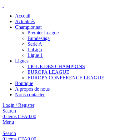
Acceuil
Actualités
Championnat
Premier League
Bundesliga
Serie A
LaLiga
Ligue 1
Ligues
LIGUE DES CHAMPIONS
EUROPA LEAGUE
EUROPA CONFERENCE LEAGUE
Boutique
A propos de nous
Nous contacter
Login / Register
Search
0
items
CFA
0.00
Menu
Search
0
items
CFA
0.00