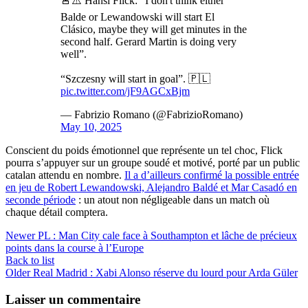
🚨⚠️ Hansi Flick: “I don't think either
Balde or Lewandowski will start El
Clásico, maybe they will get minutes in the
second half. Gerard Martin is doing very
well”.
“Szczesny will start in goal”. 🇵🇱
pic.twitter.com/jF9AGCxBjm
— Fabrizio Romano (@FabrizioRomano)
May 10, 2025
Conscient du poids émotionnel que représente un tel choc, Flick
pourra s’appuyer sur un groupe soudé et motivé, porté par un public
catalan attendu en nombre.
Il a d’ailleurs confirmé la possible entrée
en jeu de Robert Lewandowski, Alejandro Baldé et Mar Casadó en
seconde période
: un atout non négligeable dans un match où
chaque détail comptera.
Newer
PL : Man City cale face à Southampton et lâche de précieux
points dans la course à l’Europe
Back to list
Older
Real Madrid : Xabi Alonso réserve du lourd pour Arda Güler
Laisser un commentaire