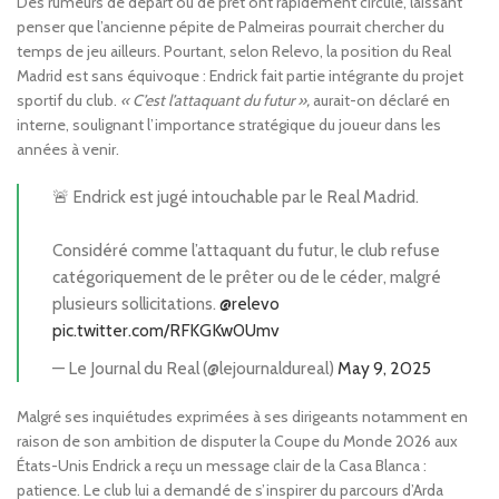
Des rumeurs de départ ou de prêt ont rapidement circulé, laissant
penser que l’ancienne pépite de Palmeiras pourrait chercher du
temps de jeu ailleurs. Pourtant, selon Relevo, la position du Real
Madrid est sans équivoque : Endrick fait partie intégrante du projet
sportif du club.
« C’est l’attaquant du futur »,
aurait-on déclaré en
interne, soulignant l’importance stratégique du joueur dans les
années à venir.
🚨 Endrick est jugé intouchable par le Real Madrid.
Considéré comme l’attaquant du futur, le club refuse
catégoriquement de le prêter ou de le céder, malgré
plusieurs sollicitations.
@relevo
pic.twitter.com/RFKGKw0Umv
— Le Journal du Real (@lejournaldureal)
May 9, 2025
Malgré ses inquiétudes exprimées à ses dirigeants notamment en
raison de son ambition de disputer la Coupe du Monde 2026 aux
États-Unis Endrick a reçu un message clair de la Casa Blanca :
patience. Le club lui a demandé de s’inspirer du parcours d’Arda