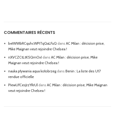
COMMENTAIRES RÉCENTS
beIWWbRCquhcWPITqQaLFuQ
dans
AC Milan : décision prise,
Mike Maignan veut rejoindre Chelsea !
nXVCZCtLtKSQmOxI
dans
AC Milan : décision prise, Mike
Maignan veut rejoindre Chelsea !
nauka pływania aqua kołobrzeg
dans
Benin : La liste des U17
rendue officielle
PIewUfCesJrzYRrUl
dans
AC Milan : décision prise, Mike Maignan
veut rejoindre Chelsea !