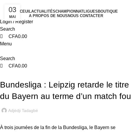
0
0
03
ACCEUIL
ACTUALITÉS
CHAMPIONNAT
LIGUES
BOUTIQUE
A PROPOS DE NOUS
NOUS CONTACTER
MAI
Login / Register
Search
CFA
0.00
Menu
Search
CFA
0.00
BUNDESLIGA
Bundesliga : Leipzig retarde le titre
du Bayern au terme d’un match fou
Adjèdji Tadagbé
À trois journées de la fin de la Bundesliga, le Bayern se