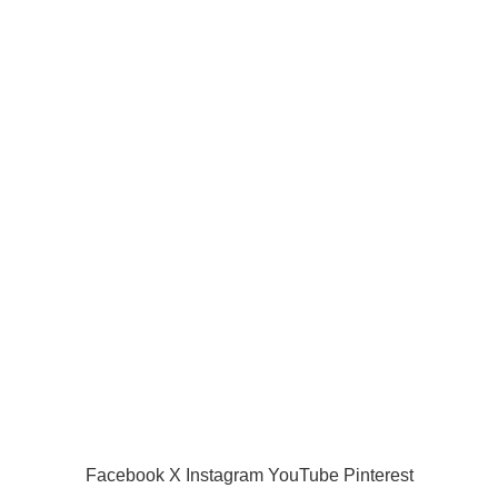
Joueurs de la ligue pro
Joueur internationaux
Liens utiles
Acceuil
Boutique
Panier d’âchat
My account
A propos de nous
Nous contacter
Conditions d’utilisation
Global Football Bénin
2024 . Plongez dans l'actualité en temps réel
Facebook
X
Instagram
YouTube
Pinterest