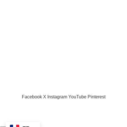
Liens utiles
Acceuil
Boutique
Panier d’âchat
My account
A propos de nous
Nous contacter
Conditions d’utilisation
Global Football Bénin
2024 . Plongez dans l'actualité en temps réel
Facebook
X
Instagram
YouTube
Pinterest