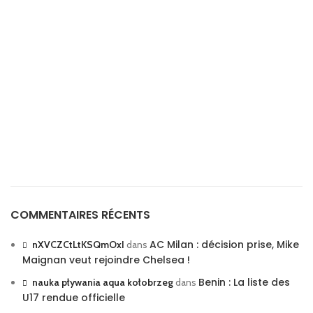
COMMENTAIRES RÉCENTS
AC Milan : décision prise, Mike
nXVCZCtLtKSQmOxI
dans
Maignan veut rejoindre Chelsea !
Benin : La liste des
nauka pływania aqua kołobrzeg
dans
U17 rendue officielle