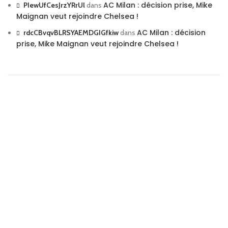
AC Milan : décision prise, Mike
PIewUfCesJrzYRrUl
dans
Maignan veut rejoindre Chelsea !
AC Milan : décision
rdcCBvqvBLRSYAEMDGIGfkiw
dans
prise, Mike Maignan veut rejoindre Chelsea !