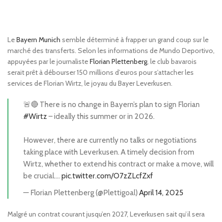
Le
Bayern Munich
semble déterminé à frapper un grand coup sur le
marché des transferts. Selon les informations de Mundo Deportivo,
appuyées par le journaliste
Florian Plettenberg
, le club bavarois
serait prêt à débourser 150 millions d’euros pour s’attacher les
services de Florian Wirtz, le joyau du Bayer Leverkusen.
🚨🔴 There is no change in Bayern’s plan to sign Florian
#Wirtz
– ideally this summer or in 2026.
However, there are currently no talks or negotiations
taking place with Leverkusen. A timely decision from
Wirtz, whether to extend his contract or make a move, will
be crucial.…
pic.twitter.com/O7zZLcfZxf
— Florian Plettenberg (@Plettigoal)
April 14, 2025
Malgré un contrat courant jusqu’en 2027, Leverkusen sait qu’il sera