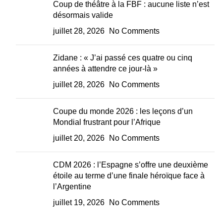
Coup de théâtre à la FBF : aucune liste n’est
désormais valide
juillet 28, 2026
No Comments
Zidane : « J’ai passé ces quatre ou cinq
années à attendre ce jour-là »
juillet 28, 2026
No Comments
Coupe du monde 2026 : les leçons d’un
Mondial frustrant pour l’Afrique
juillet 20, 2026
No Comments
CDM 2026 : l’Espagne s’offre une deuxième
étoile au terme d’une finale héroïque face à
l’Argentine
juillet 19, 2026
No Comments