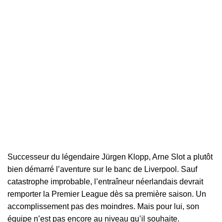
Successeur du légendaire Jürgen Klopp, Arne Slot a plutôt
bien démarré l’aventure sur le banc de
Liverpool
. Sauf
catastrophe improbable, l’entraîneur néerlandais devrait
remporter la Premier League dès sa première saison. Un
accomplissement pas des moindres. Mais pour lui, son
équipe n’est pas encore au niveau qu’il souhaite.