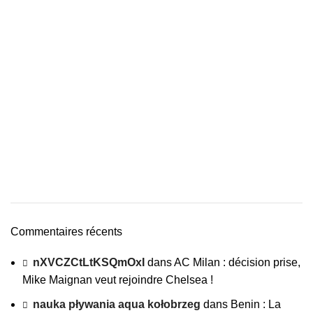
Commentaires récents
nXVCZCtLtKSQmOxI
dans
AC Milan : décision prise,
Mike Maignan veut rejoindre Chelsea !
nauka pływania aqua kołobrzeg
dans
Benin : La