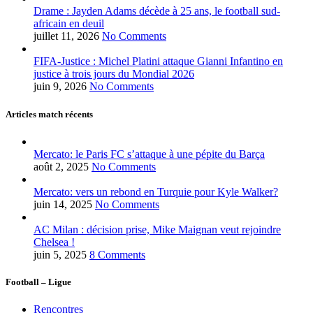
Drame : Jayden Adams décède à 25 ans, le football sud-
africain en deuil
juillet 11, 2026
No Comments
FIFA-Justice : Michel Platini attaque Gianni Infantino en
justice à trois jours du Mondial 2026
juin 9, 2026
No Comments
Articles match récents
Mercato: le Paris FC s’attaque à une pépite du Barça
août 2, 2025
No Comments
Mercato: vers un rebond en Turquie pour Kyle Walker?
juin 14, 2025
No Comments
AC Milan : décision prise, Mike Maignan veut rejoindre
Chelsea !
juin 5, 2025
8 Comments
Football – Ligue
Rencontres