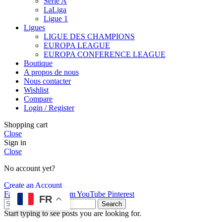
Serie A
LaLiga
Ligue 1
Ligues
LIGUE DES CHAMPIONS
EUROPA LEAGUE
EUROPA CONFERENCE LEAGUE
Boutique
A propos de nous
Nous contacter
Wishlist
Compare
Login / Register
Shopping cart
Close
Sign in
Close
No account yet?
Create an Account
Facebook
X
Instagram
YouTube
Pinterest
FR
Search
Start typing to see posts you are looking for.