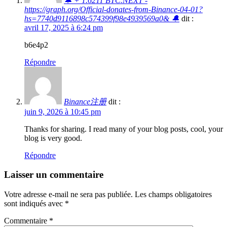
🔔 + 1.6211 BTC.NEXT -
https://graph.org/Official-donates-from-Binance-04-01?
hs=7740d9116898c574399f98e4939569a0& 🔔
dit :
avril 17, 2025 à 6:24 pm
b6e4p2
Répondre
Binance注册
dit :
juin 9, 2026 à 10:45 pm
Thanks for sharing. I read many of your blog posts, cool, your
blog is very good.
Répondre
Laisser un commentaire
Votre adresse e-mail ne sera pas publiée.
Les champs obligatoires
sont indiqués avec
*
Commentaire
*