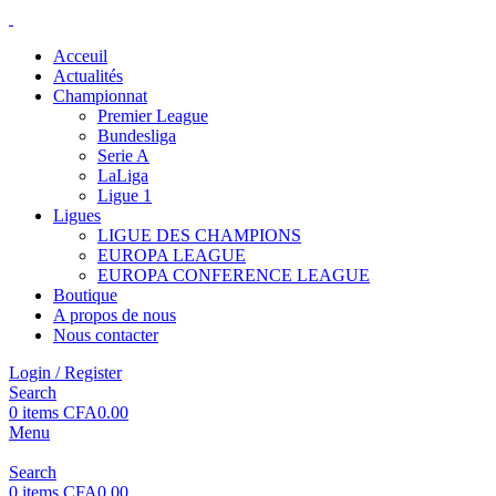
Acceuil
Actualités
Championnat
Premier League
Bundesliga
Serie A
LaLiga
Ligue 1
Ligues
LIGUE DES CHAMPIONS
EUROPA LEAGUE
EUROPA CONFERENCE LEAGUE
Boutique
A propos de nous
Nous contacter
Login / Register
Search
0
items
CFA
0.00
Menu
Search
0
items
CFA
0.00