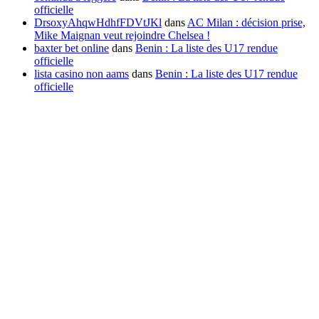
officielle
DrsoxyAhqwHdhfFDVtJKl
dans
AC Milan : décision prise,
Mike Maignan veut rejoindre Chelsea !
baxter bet online
dans
Benin : La liste des U17 rendue
officielle
lista casino non aams
dans
Benin : La liste des U17 rendue
officielle