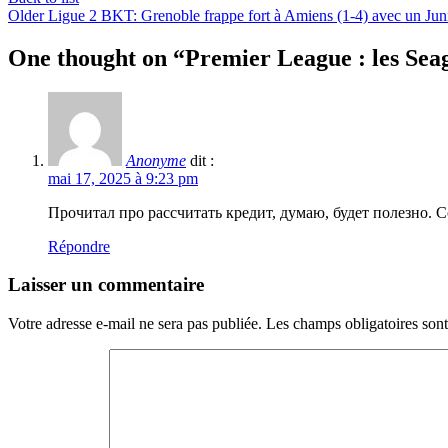
Older
Ligue 2 BKT: Grenoble frappe fort à Amiens (1-4) avec un Juni
One thought on “
Premier League : les Sea
Anonyme
dit :
mai 17, 2025 à 9:23 pm
Прочитал про рассчитать кредит, думаю, будет полезно. 
Répondre
Laisser un commentaire
Votre adresse e-mail ne sera pas publiée.
Les champs obligatoires son