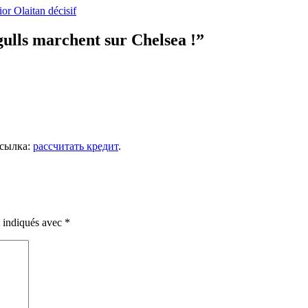
or Olaitan décisif
gulls marchent sur Chelsea !
”
Ссылка:
рассчитать кредит
.
t indiqués avec
*