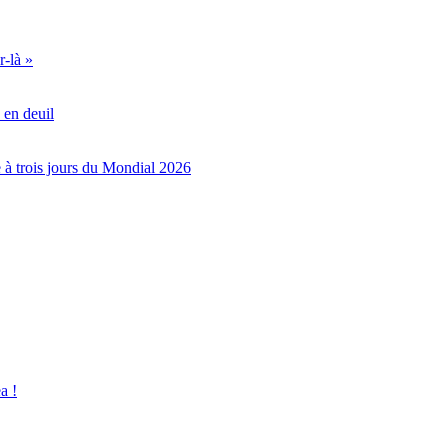
r-là »
 en deuil
e à trois jours du Mondial 2026
a !