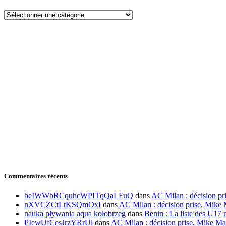
Catégories
Commentaires récents
beIWWbRCquhcWPITqQaLFuQ
dans
AC Milan : décision pr
nXVCZCtLtKSQmOxI
dans
AC Milan : décision prise, Mike 
nauka pływania aqua kołobrzeg
dans
Benin : La liste des U17 r
PIewUfCesJrzYRrUl
dans
AC Milan : décision prise, Mike Ma