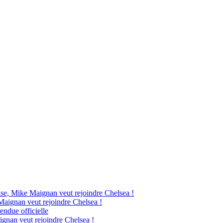
ise, Mike Maignan veut rejoindre Chelsea !
Maignan veut rejoindre Chelsea !
endue officielle
ignan veut rejoindre Chelsea !