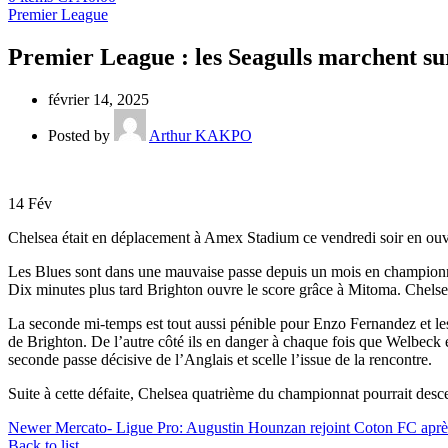
Premier League
Premier League : les Seagulls marchent su
février 14, 2025
Posted by
Arthur KAKPO
14
Fév
Chelsea était en déplacement à Amex Stadium ce vendredi soir en ouv
Les Blues sont dans une mauvaise passe depuis un mois en championna
Dix minutes plus tard Brighton ouvre le score grâce à Mitoma. Chelse
La seconde mi-temps est tout aussi pénible pour Enzo Fernandez et le
de Brighton. De l’autre côté ils en danger à chaque fois que Welbeck
seconde passe décisive de l’Anglais et scelle l’issue de la rencontre.
Suite à cette défaite, Chelsea quatrième du championnat pourrait desc
Newer
Mercato- Ligue Pro: Augustin Hounzan rejoint Coton FC après
Back to list