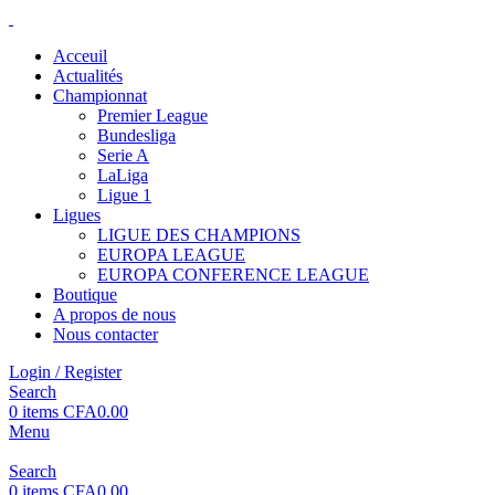
Acceuil
Actualités
Championnat
Premier League
Bundesliga
Serie A
LaLiga
Ligue 1
Ligues
LIGUE DES CHAMPIONS
EUROPA LEAGUE
EUROPA CONFERENCE LEAGUE
Boutique
A propos de nous
Nous contacter
Login / Register
Search
0
items
CFA
0.00
Menu
Search
0
items
CFA
0.00