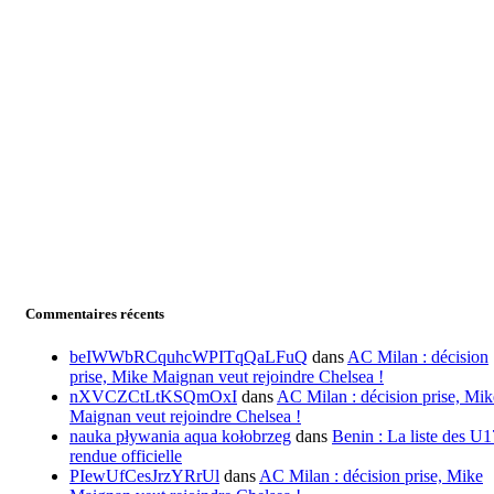
Commentaires récents
beIWWbRCquhcWPITqQaLFuQ
dans
AC Milan : décision
prise, Mike Maignan veut rejoindre Chelsea !
nXVCZCtLtKSQmOxI
dans
AC Milan : décision prise, Mik
Maignan veut rejoindre Chelsea !
nauka pływania aqua kołobrzeg
dans
Benin : La liste des U1
rendue officielle
PIewUfCesJrzYRrUl
dans
AC Milan : décision prise, Mike