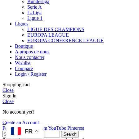
Bundesliga
Serie A
LaLiga
Ligue 1
Ligues
LIGUE DES CHAMPIONS
EUROPA LEAGUE
EUROPA CONFERENCE LEAGUE
Boutique
A propos de nous
Nous contacter
Wishlist
Compare
Login / Register
Shopping cart
Close
Sign in
Close
No account yet?
Create an Account
Facebook
X
Instagram
YouTube
Pinterest
FR
Search