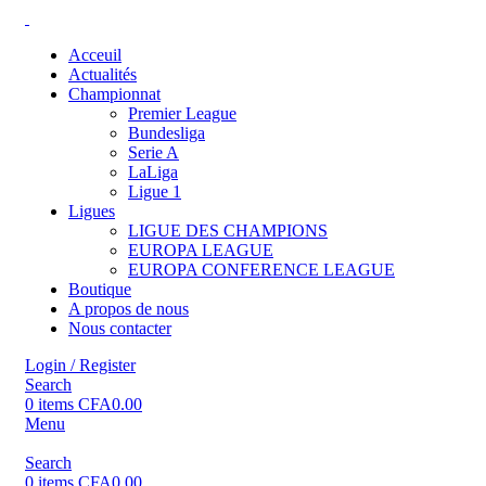
Acceuil
Actualités
Championnat
Premier League
Bundesliga
Serie A
LaLiga
Ligue 1
Ligues
LIGUE DES CHAMPIONS
EUROPA LEAGUE
EUROPA CONFERENCE LEAGUE
Boutique
A propos de nous
Nous contacter
Login / Register
Search
0
items
CFA
0.00
Menu
Search
0
items
CFA
0.00