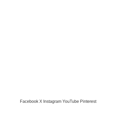
Joueur internationaux
Liens utiles
Acceuil
Boutique
Panier d’âchat
My account
A propos de nous
Nous contacter
Conditions d’utilisation
Global Football Bénin
2024 . Plongez dans l'actualité en temps réel
Facebook
X
Instagram
YouTube
Pinterest