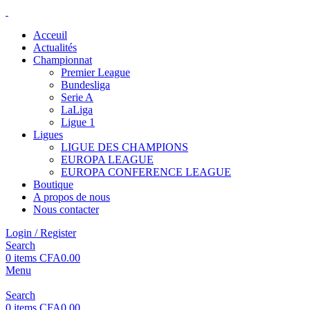
Acceuil
Actualités
Championnat
Premier League
Bundesliga
Serie A
LaLiga
Ligue 1
Ligues
LIGUE DES CHAMPIONS
EUROPA LEAGUE
EUROPA CONFERENCE LEAGUE
Boutique
A propos de nous
Nous contacter
Login / Register
Search
0
items
CFA
0.00
Menu
Search
0
items
CFA
0.00