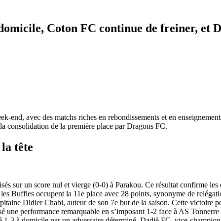
omicile, Coton FC continue de freiner, et D
k-end, avec des matchs riches en rebondissements et en enseignements. 
la consolidation de la première place par Dragons FC.
a tête
s sur un score nul et vierge (0-0) à Parakou. Ce résultat confirme les d
 les Buffles occupent la 11e place avec 28 points, synonyme de relégatio
apitaine Didier Chabi, auteur de son 7e but de la saison. Cette victoire 
ne performance remarquable en s’imposant 1-2 face à AS Tonnerre à 
é 1-3 à domicile par un adversaire déterminé. Dadjè FC, vice-champion e