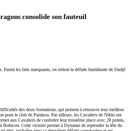
ragons consolide son fauteuil
Parmi les faits marquants, on retient la défaite humiliante de Dadjè
ifficultés des deux formations, qui peinent à retrouver leur meilleur
n pour le club de Parakou. Par ailleurs, les Cavaliers de Nikki ont
permet aux Cavaliers de conforter leur troisième place avec 28 points,
Bohicon. Cette victoire permet à Dynamo de reprendre la tête du
n titre, enchaîne ainsi sa deuxième défaite consécutive et est