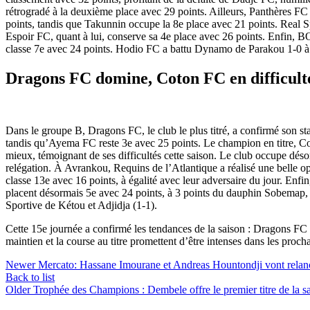
rétrogradé à la deuxième place avec 29 points. Ailleurs, Panthères FC
points, tandis que Takunnin occupe la 8e place avec 21 points. Real Sp
Espoir FC, quant à lui, conserve sa 4e place avec 26 points. Enfin, 
classe 7e avec 24 points. Hodio FC a battu Dynamo de Parakou 1-0 à 
Dragons FC domine, Coton FC en difficult
Dans le groupe B, Dragons FC, le club le plus titré, a confirmé son s
tandis qu’Ayema FC reste 3e avec 25 points. Le champion en titre, Co
mieux, témoignant de ses difficultés cette saison. Le club occupe déso
relégation. À Avrankou, Requins de l’Atlantique a réalisé une belle opé
classe 13e avec 16 points, à égalité avec leur adversaire du jour. Enf
placent désormais 5e avec 24 points, à 3 points du dauphin Sobemap, q
Sportive de Kétou et Adjidja (1-1).
Cette 15e journée a confirmé les tendances de la saison : Dragons FC
maintien et la course au titre promettent d’être intenses dans les proch
Newer
Mercato: Hassane Imourane et Andreas Hountondji vont relanc
Back to list
Older
Trophée des Champions : Dembele offre le premier titre de la 