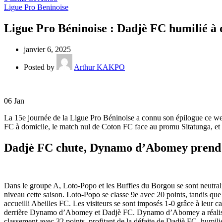
Ligue Pro Beninoise
Ligue Pro Béninoise : Dadjè FC humilié à d
janvier 6, 2025
Posted by
Arthur KAKPO
06
Jan
La 15e journée de la Ligue Pro Béninoise a connu son épilogue ce wee
FC à domicile, le match nul de Coton FC face au promu Sitatunga, et 
Dadjè FC chute, Dynamo d’Abomey prend l
Dans le groupe A, Loto-Popo et les Buffles du Borgou se sont neutralisé
niveau cette saison. Loto-Popo se classe 9e avec 20 points, tandis que
accueilli Abeilles FC. Les visiteurs se sont imposés 1-0 grâce à leur c
derrière Dynamo d’Abomey et Dadjè FC. Dynamo d’Abomey a réalisé u
classement avec 32 points, profitant de la défaite de Dadjè FC, humili