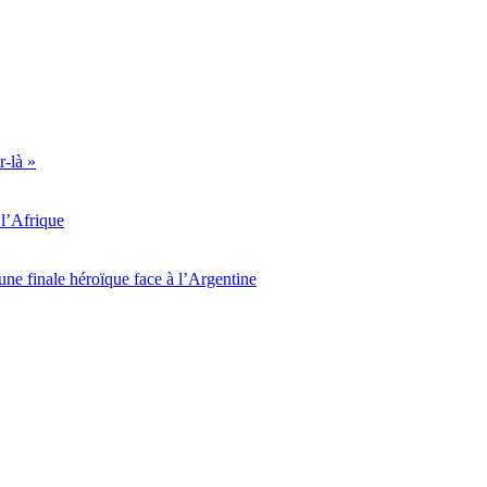
r-là »
l’Afrique
ne finale héroïque face à l’Argentine