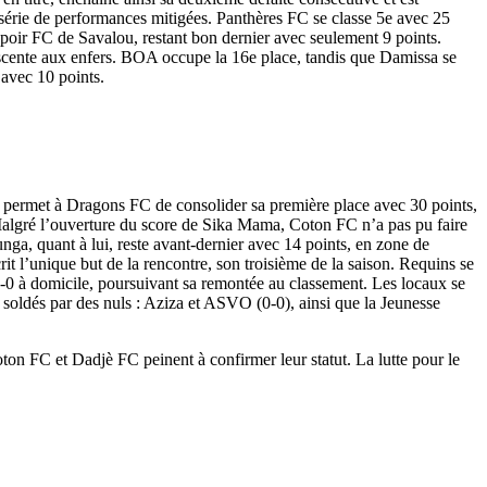
 série de performances mitigées. Panthères FC se classe 5e avec 25
spoir FC de Savalou, restant bon dernier avec seulement 9 points.
escente aux enfers. BOA occupe la 16e place, tandis que Damissa se
avec 10 points.
re permet à Dragons FC de consolider sa première place avec 30 points,
Malgré l’ouverture du score de Sika Mama, Coton FC n’a pas pu faire
nga, quant à lui, reste avant-dernier avec 14 points, en zone de
it l’unique but de la rencontre, son troisième de la saison. Requins se
 2-0 à domicile, poursuivant sa remontée au classement. Les locaux se
soldés par des nuls : Aziza et ASVO (0-0), ainsi que la Jeunesse
n FC et Dadjè FC peinent à confirmer leur statut. La lutte pour le