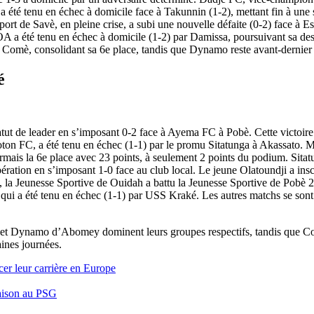
 a été tenu en échec à domicile face à Takunnin (1-2), mettant fin à une
ort de Savè, en pleine crise, a subi une nouvelle défaite (0-2) face à E
BOA a été tenu en échec à domicile (1-2) par Damissa, poursuivant sa d
Comè, consolidant sa 6e place, tandis que Dynamo reste avant-dernier 
é
tatut de leader en s’imposant 0-2 face à Ayema FC à Pobè. Cette victoi
ton FC, a été tenu en échec (1-1) par le promu Sitatunga à Akassato. 
rmais la 6e place avec 23 points, à seulement 2 points du podium. Sitatu
ration en s’imposant 1-0 face au club local. Le jeune Olatoundji a inscr
in, la Jeunesse Sportive de Ouidah a battu la Jeunesse Sportive de Pobè
ui a été tenu en échec (1-1) par USS Kraké. Les autres matchs se sont 
 et Dynamo d’Abomey dominent leurs groupes respectifs, tandis que Coto
aines journées.
er leur carrière en Europe
saison au PSG