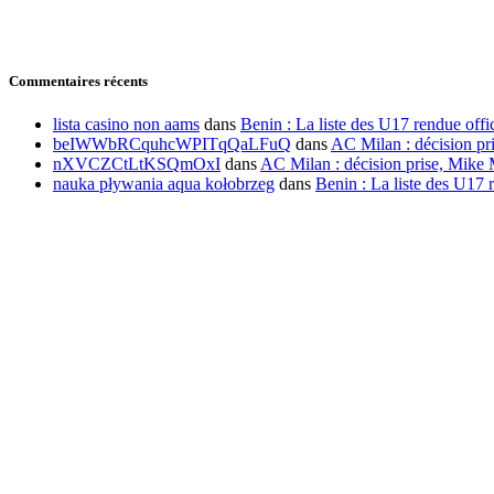
Commentaires récents
lista casino non aams
dans
Benin : La liste des U17 rendue offic
beIWWbRCquhcWPITqQaLFuQ
dans
AC Milan : décision pr
nXVCZCtLtKSQmOxI
dans
AC Milan : décision prise, Mike 
nauka pływania aqua kołobrzeg
dans
Benin : La liste des U17 r