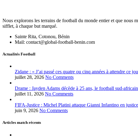
Nous explorons les terrains de football du monde entier et que nous me
sifflet, à chaque but marqué.
Sainte Rita, Cotonou, Bénin
Mail: contact@global-football-benin.com
Actualités Football
Zidane : « J’ai passé ces quatre ou cinq années à attendre ce jou
juillet 28, 2026
No Comments
Drame : Jayden Adams décède à 25 ans, le football sud-africain
juillet 11, 2026
No Comments
FIFA-Justice : Michel Platini attaque Gianni Infantino en justic
juin 9, 2026
No Comments
Articles match récents