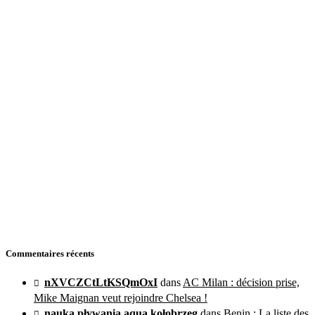
Commentaires récents
nXVCZCtLtKSQmOxI
dans
AC Milan : décision prise,
Mike Maignan veut rejoindre Chelsea !
nauka pływania aqua kołobrzeg
dans
Benin : La liste des