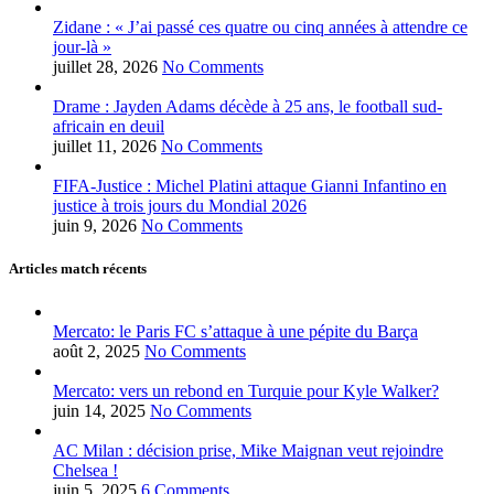
Zidane : « J’ai passé ces quatre ou cinq années à attendre ce
jour-là »
juillet 28, 2026
No Comments
Drame : Jayden Adams décède à 25 ans, le football sud-
africain en deuil
juillet 11, 2026
No Comments
FIFA-Justice : Michel Platini attaque Gianni Infantino en
justice à trois jours du Mondial 2026
juin 9, 2026
No Comments
Articles match récents
Mercato: le Paris FC s’attaque à une pépite du Barça
août 2, 2025
No Comments
Mercato: vers un rebond en Turquie pour Kyle Walker?
juin 14, 2025
No Comments
AC Milan : décision prise, Mike Maignan veut rejoindre
Chelsea !
juin 5, 2025
6 Comments