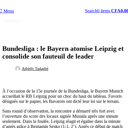
20
Search
0
items
CFA
0.0
Menu
DÉC
BUNDESLIGA
Bundesliga : le Bayern atomise Leipzig et
consolide son fauteuil de leader
Adjèdji Tadagbé
À l’occasion de la 15e journée de la Bundesliga, le Bayern Munich
accueillait le RB Leipzig pour un choc du haut du tableau. Favoris
désignés sur le papier, les Bavarois ont dicté leur loi sur le terrain.
Sans round d’observation, la rencontre a démarré très fort avec
l’ouverture du score des locaux signée Musiala après une minute
seulement. Dans la foulée, Leipzig réagit et égalise dans la minute
d’après grâce à Benjamin Sesko (1-1, 2’). Après ce début de match