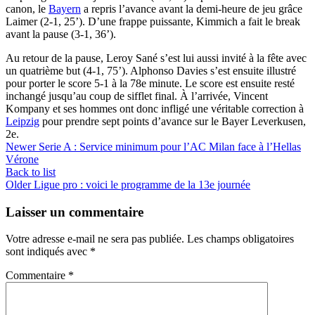
canon, le
Bayern
a repris l’avance avant la demi-heure de jeu grâce
Laimer (2-1, 25’). D’une frappe puissante, Kimmich a fait le break
avant la pause (3-1, 36’).
Au retour de la pause, Leroy Sané s’est lui aussi invité à la fête avec
un quatrième but (4-1, 75’). Alphonso Davies s’est ensuite illustré
pour porter le score 5-1 à la 78e minute. Le score est ensuite resté
inchangé jusqu’au coup de sifflet final. À l’arrivée, Vincent
Kompany et ses hommes ont donc infligé une véritable correction à
Leipzig
pour prendre sept points d’avance sur le Bayer Leverkusen,
2e.
Newer
Serie A : Service minimum pour l’AC Milan face à l’Hellas
Vérone
Back to list
Older
Ligue pro : voici le programme de la 13e journée
Laisser un commentaire
Votre adresse e-mail ne sera pas publiée.
Les champs obligatoires
sont indiqués avec
*
Commentaire
*