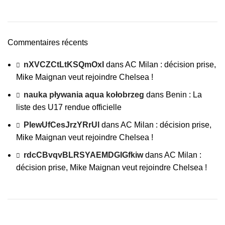
Commentaires récents
nXVCZCtLtKSQmOxI
dans
AC Milan : décision prise,
Mike Maignan veut rejoindre Chelsea !
nauka pływania aqua kołobrzeg
dans
Benin : La
liste des U17 rendue officielle
PIewUfCesJrzYRrUl
dans
AC Milan : décision prise,
Mike Maignan veut rejoindre Chelsea !
rdcCBvqvBLRSYAEMDGIGfkiw
dans
AC Milan :
décision prise, Mike Maignan veut rejoindre Chelsea !