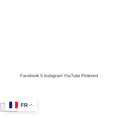
Acceuil
Boutique
Panier d’âchat
My account
A propos de nous
Nous contacter
Conditions d’utilisation
Global Football Bénin
2024 . Plongez dans l'actualité en temps réel
Facebook
X
Instagram
YouTube
Pinterest
FR
Search
Start typing to see posts you are looking for.