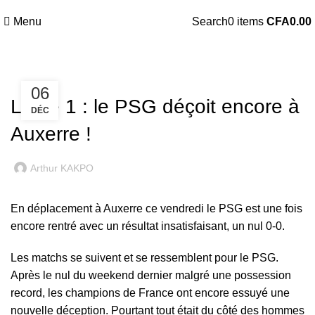
Menu
Search
0
items
CFA
0.00
LIGUE 1
06
Ligue 1 : le PSG déçoit encore à
DÉC
Auxerre !
Arthur KAKPO
En déplacement à Auxerre ce vendredi le PSG est une fois
encore rentré avec un résultat insatisfaisant, un nul 0-0.
Les matchs se suivent et se ressemblent pour le PSG.
Après le nul du weekend dernier malgré une possession
record, les champions de France ont encore essuyé une
nouvelle déception. Pourtant tout était du côté des hommes