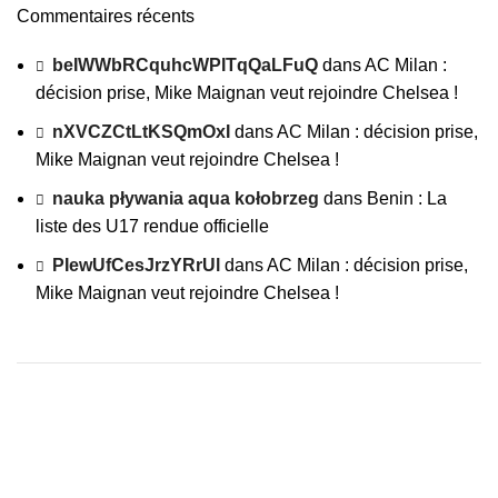
Commentaires récents
beIWWbRCquhcWPITqQaLFuQ
dans
AC Milan :
décision prise, Mike Maignan veut rejoindre Chelsea !
nXVCZCtLtKSQmOxI
dans
AC Milan : décision prise,
Mike Maignan veut rejoindre Chelsea !
nauka pływania aqua kołobrzeg
dans
Benin : La
liste des U17 rendue officielle
PIewUfCesJrzYRrUl
dans
AC Milan : décision prise,
Mike Maignan veut rejoindre Chelsea !