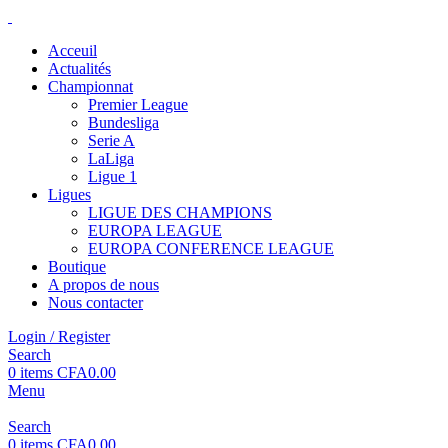
Acceuil
Actualités
Championnat
Premier League
Bundesliga
Serie A
LaLiga
Ligue 1
Ligues
LIGUE DES CHAMPIONS
EUROPA LEAGUE
EUROPA CONFERENCE LEAGUE
Boutique
A propos de nous
Nous contacter
Login / Register
Search
0
items
CFA
0.00
Menu
Search
0
items
CFA
0.00