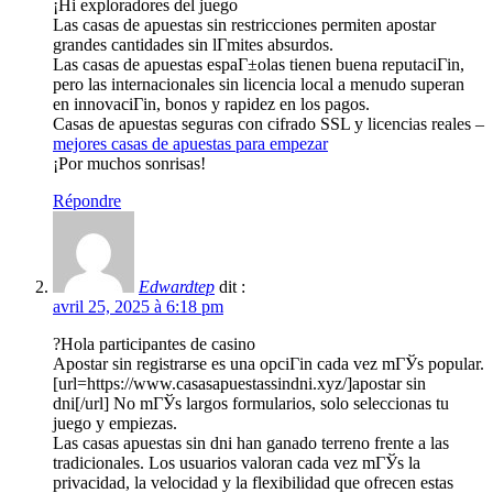
¡Hi exploradores del juego
Las casas de apuestas sin restricciones permiten apostar
grandes cantidades sin lГ­mites absurdos.
Las casas de apuestas espaГ±olas tienen buena reputaciГіn,
pero las internacionales sin licencia local a menudo superan
en innovaciГіn, bonos y rapidez en los pagos.
Casas de apuestas seguras con cifrado SSL y licencias reales –
mejores casas de apuestas para empezar
¡Por muchos sonrisas!
Répondre
Edwardtep
dit :
avril 25, 2025 à 6:18 pm
?Hola participantes de casino
Apostar sin registrarse es una opciГіn cada vez mГЎs popular.
[url=https://www.casasapuestassindni.xyz/]apostar sin
dni[/url] No mГЎs largos formularios, solo seleccionas tu
juego y empiezas.
Las casas apuestas sin dni han ganado terreno frente a las
tradicionales. Los usuarios valoran cada vez mГЎs la
privacidad, la velocidad y la flexibilidad que ofrecen estas