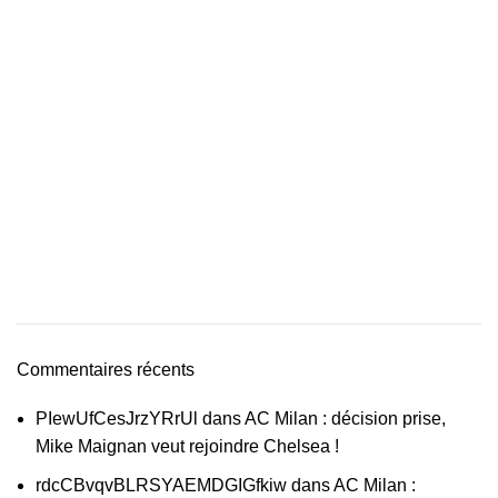
Commentaires récents
PIewUfCesJrzYRrUl
dans
AC Milan : décision prise,
Mike Maignan veut rejoindre Chelsea !
rdcCBvqvBLRSYAEMDGIGfkiw
dans
AC Milan :