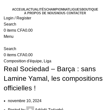
ACCEUIL
ACTUALITÉS
CHAMPIONNAT
LIGUES
BOUTIQUE
A PROPOS DE NOUS
NOUS CONTACTER
Login / Register
Search
0
items
CFA
0.00
Menu
Search
0
items
CFA
0.00
Composition d'équipe
,
Liga
Real Sociedad – Barça : sans
Lamine Yamal, les compositions
officielles !
novembre 10, 2024
Posted by
Adjèdji Tadagbé