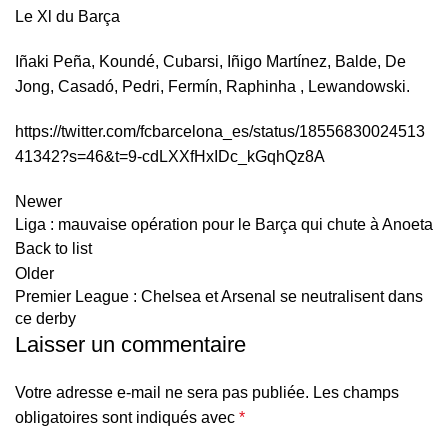
Le Xl du Barça
Iñaki Peña, Koundé, Cubarsi, Iñigo Martínez, Balde, De
Jong, Casadó, Pedri, Fermín, Raphinha , Lewandowski.
https://twitter.com/fcbarcelona_es/status/18556830024513
41342?s=46&t=9-cdLXXfHxIDc_kGqhQz8A
Newer
Liga : mauvaise opération pour le Barça qui chute à Anoeta
Back to list
Older
Premier League : Chelsea et Arsenal se neutralisent dans
ce derby
Laisser un commentaire
Votre adresse e-mail ne sera pas publiée.
Les champs
obligatoires sont indiqués avec
*