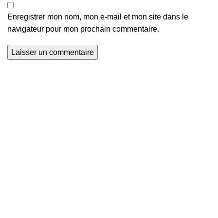
Enregistrer mon nom, mon e-mail et mon site dans le
navigateur pour mon prochain commentaire.
Nous explorons les terrains de football du monde entier et
que nous mettons en lumière le talent et la passion qui
animent ce sport universel. Avec Global Football, soyez au
cœur de l'action, à chaque coup de sifflet, à chaque but
marqué.
Sainte Rita, Cotonou, Bénin
Mail: contact@global-football-benin.com