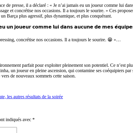
ence de presse, il a déclaré : « Je n’ai jamais eu un joueur comme lui d
ssage et concrétise nos occasions. Il a toujours le sourire. » Ces proposen
 un Barça plus agressif, plus dynamique, et plus conquérant.
 𝘂𝗻 𝗷𝗼𝘂𝗲𝘂𝗿 𝗰𝗼𝗺𝗺𝗲 𝗹𝘂𝗶 𝗱𝗮𝗻𝘀 𝗮𝘂𝗰𝘂𝗻𝗲 𝗱𝗲 𝗺𝗲𝘀 𝗲́𝗾𝘂𝗶𝗽𝗲
e pressing, concrétise nos occasions. Il a toujours le sourire. 😁 »…
ironnement parfait pour exploiter pleinement son potentiel. Ce n’est plu
ha, un joueur en pleine ascension, qui contamine ses coéquipiers par s
e vers de nouveaux sommets cette saison.
e, les autres résultats de la soirée
ont indiqués avec
*