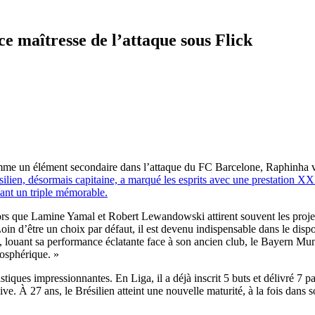
e maîtresse de l’attaque sous Flick
e un élément secondaire dans l’attaque du FC Barcelone, Raphinha vi
ilien, désormais capitaine, a marqué les esprits avec une prestation XX
ant un triple mémorable.
ors que Lamine Yamal et Robert Lewandowski attirent souvent les project
oin d’être un choix par défaut, il est devenu indispensable dans le dispos
, louant sa performance éclatante face à son ancien club, le Bayern Mun
tosphérique. »
ques impressionnantes. En Liga, il a déjà inscrit 5 buts et délivré 7 pa
e. À 27 ans, le Brésilien atteint une nouvelle maturité, à la fois dans s