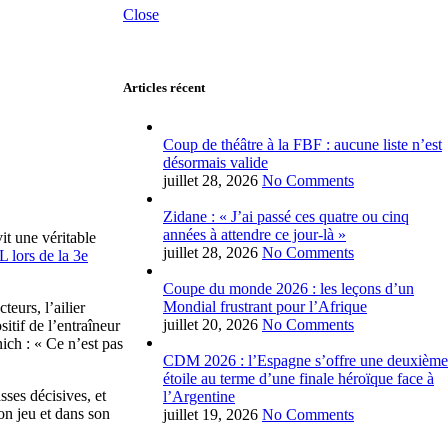
Close
Articles récent
Coup de théâtre à la FBF : aucune liste n’est
désormais valide
juillet 28, 2026
No Comments
Zidane : « J’ai passé ces quatre ou cinq
années à attendre ce jour-là »
t une véritable
juillet 28, 2026
No Comments
L lors de la 3e
Coupe du monde 2026 : les leçons d’un
Mondial frustrant pour l’Afrique
eurs, l’ailier
juillet 20, 2026
No Comments
itif de l’entraîneur
ich : « Ce n’est pas
CDM 2026 : l’Espagne s’offre une deuxième
étoile au terme d’une finale héroïque face à
sses décisives, et
l’Argentine
on jeu et dans son
juillet 19, 2026
No Comments