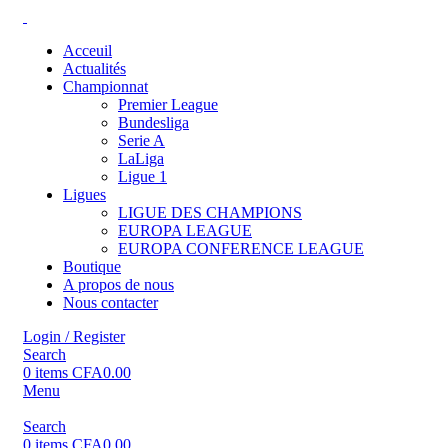
Acceuil
Actualités
Championnat
Premier League
Bundesliga
Serie A
LaLiga
Ligue 1
Ligues
LIGUE DES CHAMPIONS
EUROPA LEAGUE
EUROPA CONFERENCE LEAGUE
Boutique
A propos de nous
Nous contacter
Login / Register
Search
0
items
CFA
0.00
Menu
Search
0
items
CFA
0.00