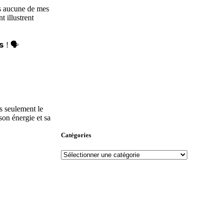
ans aucune de mes
t illustrent
𝘀 ! 🗣️
s seulement le
on énergie et sa
Catégories
Catégories