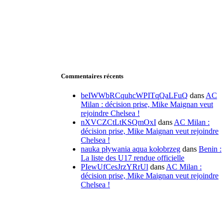
Commentaires récents
beIWWbRCquhcWPITqQaLFuQ
dans
AC
Milan : décision prise, Mike Maignan veut
rejoindre Chelsea !
nXVCZCtLtKSQmOxI
dans
AC Milan :
décision prise, Mike Maignan veut rejoindre
Chelsea !
nauka pływania aqua kołobrzeg
dans
Benin :
La liste des U17 rendue officielle
PIewUfCesJrzYRrUl
dans
AC Milan :
décision prise, Mike Maignan veut rejoindre
Chelsea !