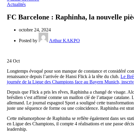
Actualités
FC Barcelone : Raphinha, la nouvelle pièc
octobre 24, 2024
Posted by
Arthur KAKPO
24
Oct
Longtemps évoqué pour son manque de constance et considéré comm
renaissance depuis l’arrivée de Hansi Flick à la tête du club.
Le Brés
journée de la Ligue des Champions face au Bayern Munich, inscriv
Depuis que Flick a pris les rêves, Raphinha a changé de visage. Al
brésilien s’est affirmé comme un maillon clé de l’attaque catalane. L
allemand. Le journal espagnol Sport a souligné cette transformation
juste une séquence de forme ou une coïncidence. Raphinha est stra
Cette métamorphose de Raphinha se reflète également dans ses statisti
en Ligue des Champions, il compte 4 réalisations et une passe décisiv
leadership.