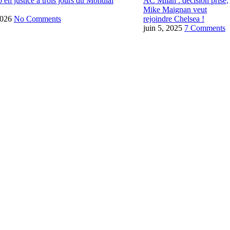
o en justice à trois jours du Mondial
AC Milan : décision prise,
Mike Maignan veut
2026
No Comments
rejoindre Chelsea !
juin 5, 2025
7 Comments