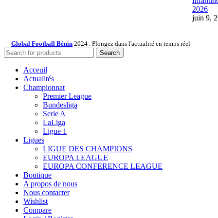
Infantin
2026
juin 9, 
Global Football Bénin
2024 . Plongez dans l'actualité en temps réel
Search
Acceuil
Actualités
Championnat
Premier League
Bundesliga
Serie A
LaLiga
Ligue 1
Ligues
LIGUE DES CHAMPIONS
EUROPA LEAGUE
EUROPA CONFERENCE LEAGUE
Boutique
A propos de nous
Nous contacter
Wishlist
Compare