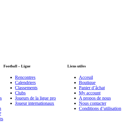
Football – Ligue
Liens utiles
Rencontres
Acceuil
Calendriers
Boutique
Classements
Panier d’âchat
Clubs
My account
s
Joueurs de la ligue pro
A propos de nous
Joueur internationaux
Nous contacter
n
Conditions d’utilisation
?
ts