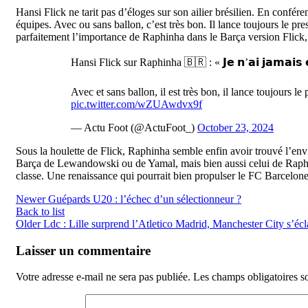
Hansi Flick ne tarit pas d’éloges sur son ailier brésilien. En confér
équipes. Avec ou sans ballon, c’est très bon. Il lance toujours le pre
parfaitement l’importance de Raphinha dans le Barça version Flick,
Hansi Flick sur Raphinha 🇧🇷 : « 𝗝𝗲 𝗻’𝗮𝗶 𝗷𝗮𝗺𝗮𝗶𝘀 𝗲𝘂
Avec et sans ballon, il est très bon, il lance toujours l
pic.twitter.com/wZUAwdvx9f
— Actu Foot (@ActuFoot_)
October 23, 2024
Sous la houlette de Flick, Raphinha semble enfin avoir trouvé l’env
Barça de Lewandowski ou de Yamal, mais bien aussi celui de Raphin
classe. Une renaissance qui pourrait bien propulser le FC Barcelon
Newer
Guépards U20 : l’échec d’un sélectionneur ?
Back to list
Older
Ldc : Lille surprend l’Atletico Madrid, Manchester City s’éclat
Laisser un commentaire
Votre adresse e-mail ne sera pas publiée.
Les champs obligatoires s