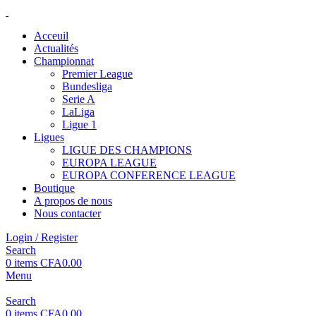
Acceuil
Actualités
Championnat
Premier League
Bundesliga
Serie A
LaLiga
Ligue 1
Ligues
LIGUE DES CHAMPIONS
EUROPA LEAGUE
EUROPA CONFERENCE LEAGUE
Boutique
A propos de nous
Nous contacter
Login / Register
Search
0
items
CFA
0.00
Menu
Search
0
items
CFA
0.00