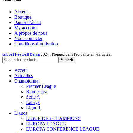
Liens utiles
Acceuil
Boutique
Panier d’âchat
My account
A propos de nous
Nous contacter
Conditions d’utilisation
Global Football Bénin
2024 . Plongez dans l'actualité en temps réel
Search
Acceuil
Actualités
Championnat
Premier League
Bundesliga
Serie A
LaLiga
Ligue 1
Ligues
LIGUE DES CHAMPIONS
EUROPA LEAGUE
EUROPA CONFERENCE LEAGUE