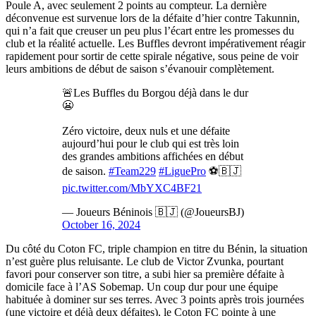
Poule A, avec seulement 2 points au compteur. La dernière
déconvenue est survenue lors de la défaite d’hier contre Takunnin,
qui n’a fait que creuser un peu plus l’écart entre les promesses du
club et la réalité actuelle. Les Buffles devront impérativement réagir
rapidement pour sortir de cette spirale négative, sous peine de voir
leurs ambitions de début de saison s’évanouir complètement.
🚨Les Buffles du Borgou déjà dans le dur
😬
Zéro victoire, deux nuls et une défaite
aujourd’hui pour le club qui est très loin
des grandes ambitions affichées en début
de saison.
#Team229
#LiguePro
⚽️🇧🇯
pic.twitter.com/MbYXC4BF21
— Joueurs Béninois 🇧🇯 (@JoueursBJ)
October 16, 2024
Du côté du Coton FC, triple champion en titre du Bénin, la situation
n’est guère plus reluisante. Le club de Victor Zvunka, pourtant
favori pour conserver son titre, a subi hier sa première défaite à
domicile face à l’AS Sobemap. Un coup dur pour une équipe
habituée à dominer sur ses terres. Avec 3 points après trois journées
(une victoire et déjà deux défaites), le Coton FC pointe à une