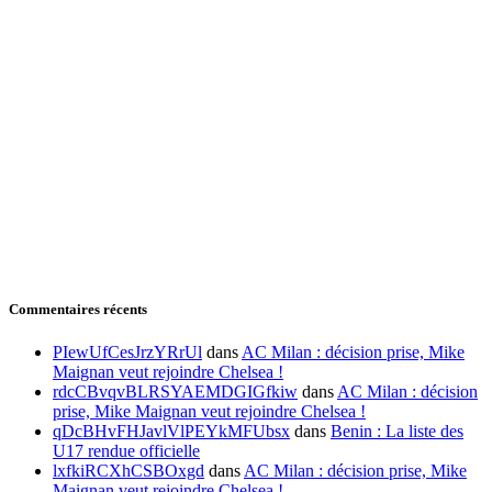
Commentaires récents
PIewUfCesJrzYRrUl
dans
AC Milan : décision prise, Mike
Maignan veut rejoindre Chelsea !
rdcCBvqvBLRSYAEMDGIGfkiw
dans
AC Milan : décision
prise, Mike Maignan veut rejoindre Chelsea !
qDcBHvFHJavlVlPEYkMFUbsx
dans
Benin : La liste des
U17 rendue officielle
lxfkiRCXhCSBOxgd
dans
AC Milan : décision prise, Mike
Maignan veut rejoindre Chelsea !