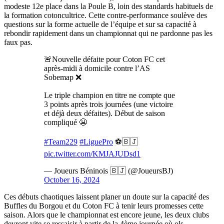
modeste 12e place dans la Poule B, loin des standards habituels de
la formation cotoncultrice. Cette contre-performance soulève des
questions sur la forme actuelle de l’équipe et sur sa capacité à
rebondir rapidement dans un championnat qui ne pardonne pas les
faux pas.
🚨Nouvelle défaite pour Coton FC cet
après-midi à domicile contre l’AS
Sobemap ❌
Le triple champion en titre ne compte que
3 points après trois journées (une victoire
et déjà deux défaites). Début de saison
compliqué 😬
#Team229
#LiguePro
⚽️🇧🇯
pic.twitter.com/KMJAJUDsd1
— Joueurs Béninois 🇧🇯 (@JoueursBJ)
October 16, 2024
Ces débuts chaotiques laissent planer un doute sur la capacité des
Buffles du Borgou et du Coton FC à tenir leurs promesses cette
saison. Alors que le championnat est encore jeune, les deux clubs
devront vite se ressaisir à partir de la 4ème journée où ols