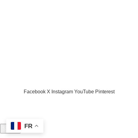
Acceuil
Boutique
Panier d’âchat
My account
A propos de nous
Nous contacter
Conditions d’utilisation
Global Football Bénin
2024 . Plongez dans l'actualité en temps réel
Facebook
X
Instagram
YouTube
Pinterest
FR
Search
Start typing to see posts you are looking for.