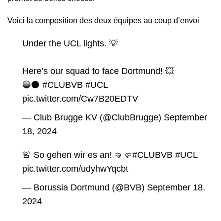
Voici la composition des deux équipes au coup d’envoi
Under the UCL lights. 💡
Here’s our squad to face Dortmund! 💥
🔵⚫
#CLUBVB
#UCL
pic.twitter.com/Cw7B20EDTV
— Club Brugge KV (@ClubBrugge)
September
18, 2024
🚨 So gehen wir es an! 🤜🤛
#CLUBVB
#UCL
pic.twitter.com/udyhwYqcbt
— Borussia Dortmund (@BVB)
September 18,
2024