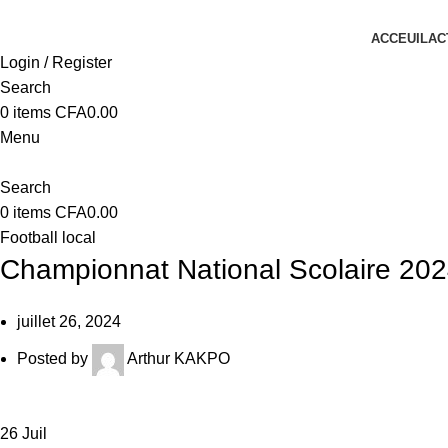
ACCEUIL
AC
Login / Register
Search
0
items
CFA
0.00
Menu
Search
0
items
CFA
0.00
Football local
Championnat National Scolaire 202
juillet 26, 2024
Posted by
Arthur KAKPO
26
Juil