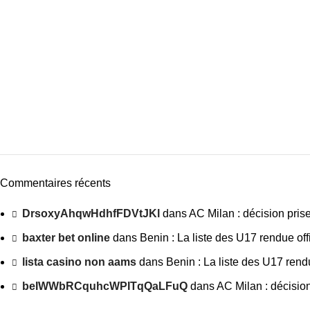
Commentaires récents
DrsoxyAhqwHdhfFDVtJKl
dans
AC Milan : décision pris
baxter bet online
dans
Benin : La liste des U17 rendue offi
lista casino non aams
dans
Benin : La liste des U17 rendu
beIWWbRCquhcWPITqQaLFuQ
dans
AC Milan : décisio