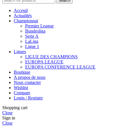
Search
Acceuil
Actualités
Championnat
Premier League
Bundesliga
Serie A
LaLiga
Ligue 1
Ligues
LIGUE DES CHAMPIONS
EUROPA LEAGUE
EUROPA CONFERENCE LEAGUE
Boutique
A propos de nous
Nous contacter
Wishlist
Compare
Login / Register
Shopping cart
Close
Sign in
Close