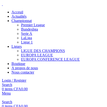
Acceuil
Actualités
Championnat
Premier League
Bundesliga
Serie A
LaLiga
Ligue 1
Ligues
LIGUE DES CHAMPIONS
EUROPA LEAGUE
EUROPA CONFERENCE LEAGUE
Boutique
A propos de nous
Nous contacter
Login / Register
Search
0
items
CFA
0.00
Menu
Search
0
items
CFA
0.00