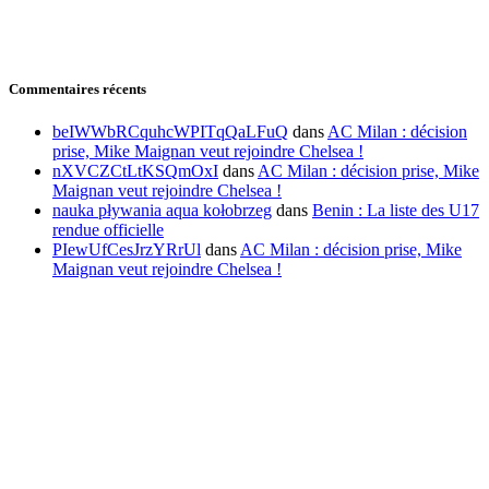
Commentaires récents
beIWWbRCquhcWPITqQaLFuQ
dans
AC Milan : décision
prise, Mike Maignan veut rejoindre Chelsea !
nXVCZCtLtKSQmOxI
dans
AC Milan : décision prise, Mike
Maignan veut rejoindre Chelsea !
nauka pływania aqua kołobrzeg
dans
Benin : La liste des U17
rendue officielle
PIewUfCesJrzYRrUl
dans
AC Milan : décision prise, Mike
Maignan veut rejoindre Chelsea !