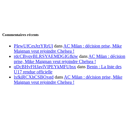
Commentaires récents
PIewUfCesJrzYRrUl
dans
AC Milan : décision prise, Mike
Maignan veut rejoindre Chelsea !
rdcCBvqvBLRSYAEMDGIGfkiw
dans
AC Milan : décision
prise, Mike Maignan veut rejoindre Chelsea !
qDcBHvFHJavlVlPEYkMFUbsx
dans
Benin : La liste des
U17 rendue officielle
lxfkiRCXhCSBOxgd
dans
AC Milan : décision prise, Mike
Maignan veut rejoindre Chelsea !