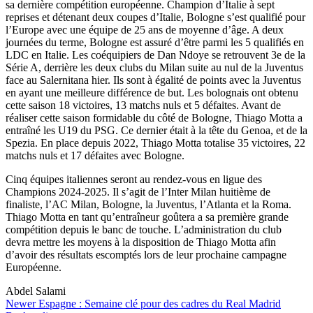
sa dernière compétition européenne. Champion d’Italie à sept
reprises et détenant deux coupes d’Italie, Bologne s’est qualifié pour
l’Europe avec une équipe de 25 ans de moyenne d’âge. A deux
journées du terme, Bologne est assuré d’être parmi les 5 qualifiés en
LDC en Italie. Les coéquipiers de Dan Ndoye se retrouvent 3e de la
Série A, derrière les deux clubs du Milan suite au nul de la Juventus
face au Salernitana hier. Ils sont à égalité de points avec la Juventus
en ayant une meilleure différence de but. Les bolognais ont obtenu
cette saison 18 victoires, 13 matchs nuls et 5 défaites. Avant de
réaliser cette saison formidable du côté de Bologne, Thiago Motta a
entraîné les U19 du PSG. Ce dernier était à la tête du Genoa, et de la
Spezia. En place depuis 2022, Thiago Motta totalise 35 victoires, 22
matchs nuls et 17 défaites avec Bologne.
Cinq équipes italiennes seront au rendez-vous en ligue des
Champions 2024-2025. Il s’agit de l’Inter Milan huitième de
finaliste, l’AC Milan, Bologne, la Juventus, l’Atlanta et la Roma.
Thiago Motta en tant qu’entraîneur goûtera a sa première grande
compétition depuis le banc de touche. L’administration du club
devra mettre les moyens à la disposition de Thiago Motta afin
d’avoir des résultats escomptés lors de leur prochaine campagne
Européenne.
Abdel Salami
Newer
Espagne : Semaine clé pour des cadres du Real Madrid