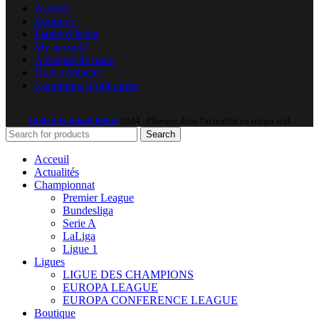
Acceuil
Boutique
Panier d’âchat
My account
A propos de nous
Nous contacter
Conditions d’utilisation
Global Football Bénin
2024 . Plongez dans l'actualité en temps réel
Search
Acceuil
Actualités
Championnat
Premier League
Bundesliga
Serie A
LaLiga
Ligue 1
Ligues
LIGUE DES CHAMPIONS
EUROPA LEAGUE
EUROPA CONFERENCE LEAGUE
Boutique