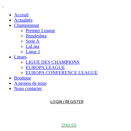
Acceuil
Actualités
Championnat
Premier League
Bundesliga
Serie A
LaLiga
Ligue 1
Ligues
LIGUE DES CHAMPIONS
EUROPA LEAGUE
EUROPA CONFERENCE LEAGUE
Boutique
A propos de nous
Nous contacter
LOGIN / REGISTER
CFA
0.00