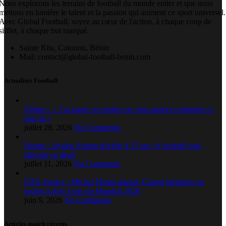
Nous explorons les terrains de football du monde entier et que nous
mettons en lumière le talent et la passion qui animent ce sport universel.
Avec Global Football, soyez au cœur de l'action, à chaque coup de
sifflet, à chaque but marqué.
Sainte Rita, Cotonou, Bénin
Mail: contact@global-football-benin.com
Actualités Football
Zidane : « J’ai passé ces quatre ou cinq années à attendre ce
jour-là »
juillet 28, 2026
No Comments
Drame : Jayden Adams décède à 25 ans, le football sud-
africain en deuil
juillet 11, 2026
No Comments
FIFA-Justice : Michel Platini attaque Gianni Infantino en
justice à trois jours du Mondial 2026
juin 9, 2026
No Comments
Articles match récents