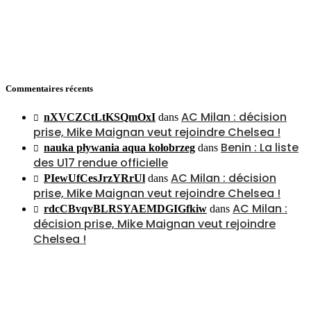
Commentaires récents
AC Milan : décision
nXVCZCtLtKSQmOxI
dans
prise, Mike Maignan veut rejoindre Chelsea !
Benin : La liste
nauka pływania aqua kołobrzeg
dans
des U17 rendue officielle
AC Milan : décision
PIewUfCesJrzYRrUl
dans
prise, Mike Maignan veut rejoindre Chelsea !
AC Milan :
rdcCBvqvBLRSYAEMDGIGfkiw
dans
décision prise, Mike Maignan veut rejoindre
Chelsea !