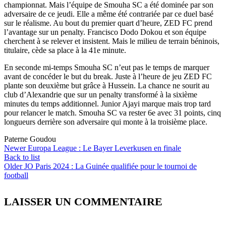
championnat. Mais l’équipe de Smouha SC a été dominée par son
adversaire de ce jeudi. Elle a même été contrariée par ce duel basé
sur le réalisme. Au bout du premier quart d’heure, ZED FC prend
l’avantage sur un penalty. Francisco Dodo Dokou et son équipe
cherchent à se relever et insistent. Mais le milieu de terrain béninois,
titulaire, cède sa place à la 41e minute.
En seconde mi-temps Smouha SC n’eut pas le temps de marquer
avant de concéder le but du break. Juste à l’heure de jeu ZED FC
plante son deuxième but grâce à Hussein. La chance ne sourit au
club d’Alexandrie que sur un penalty transformé à la sixième
minutes du temps additionnel. Junior Ajayi marque mais trop tard
pour relancer le match. Smouha SC va rester 6e avec 31 points, cinq
longueurs derrière son adversaire qui monte à la troisième place.
Paterne Goudou
Newer
Europa League : Le Bayer Leverkusen en finale
Back to list
Older
JO Paris 2024 : La Guinée qualifiée pour le tournoi de
football
LAISSER UN COMMENTAIRE