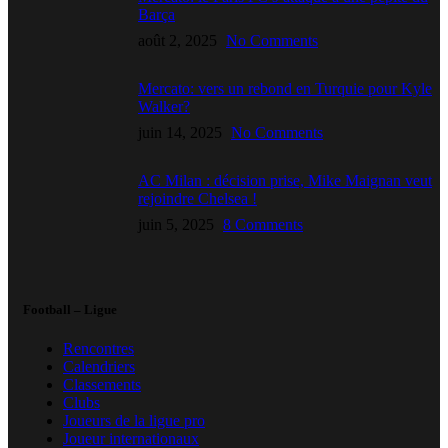
Barça
août 2, 2025
No Comments
Mercato: vers un rebond en Turquie pour Kyle
Walker?
juin 14, 2025
No Comments
AC Milan : décision prise, Mike Maignan veut
rejoindre Chelsea !
juin 5, 2025
8 Comments
Football – Ligue
Rencontres
Calendriers
Classements
Clubs
Joueurs de la ligue pro
Joueur internationaux