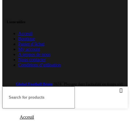
Liens utiles
Acceuil
Boutique
Panier d’âchat
My account
A propos de nous
Nous contacter
Conditions d’utilisation
Global Football Bénin
2024 . Plongez dans l'actualité en temps réel
Acceuil