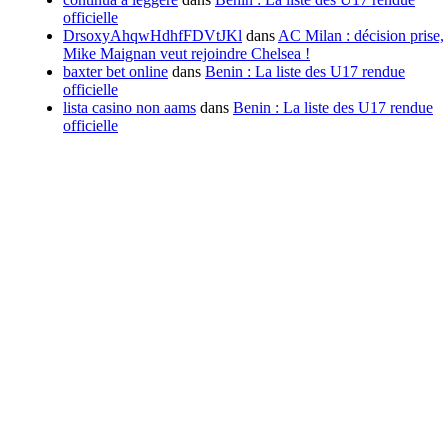
officielle
DrsoxyAhqwHdhfFDVtJKl
dans
AC Milan : décision prise,
Mike Maignan veut rejoindre Chelsea !
baxter bet online
dans
Benin : La liste des U17 rendue
officielle
lista casino non aams
dans
Benin : La liste des U17 rendue
officielle