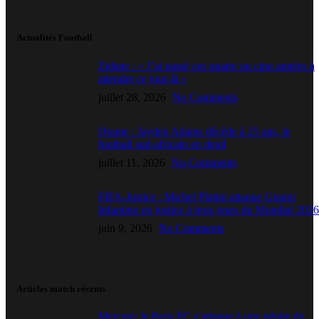
Actualités Football
Zidane : « J’ai passé ces quatre ou cinq années à
attendre ce jour-là »
juillet 28, 2026
No Comments
Drame : Jayden Adams décède à 25 ans, le
football sud-africain en deuil
juillet 11, 2026
No Comments
FIFA-Justice : Michel Platini attaque Gianni
Infantino en justice à trois jours du Mondial 2026
juin 9, 2026
No Comments
Articles match récents
Mercato: le Paris FC s’attaque à une pépite du