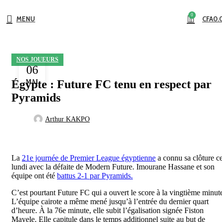
0
MENU
CFA
0.
NOS JOUEURS
06
Égypte : Future FC tenu en respect par
MAI
Pyramids
Arthur KAKPO
La
21e journée de Premier League égyptienne
a connu sa clôture c
lundi avec la défaite de Modern Future. Imourane Hassane et son
équipe ont été
battus 2-1 par Pyramids.
C’est pourtant Future FC qui a ouvert le score à la vingtième minut
L’équipe cairote a même mené jusqu’à l’entrée du dernier quart
d’heure. À la 76e minute, elle subit l’égalisation signée Fiston
Mayele. Elle capitule dans le temps additionnel suite au but de