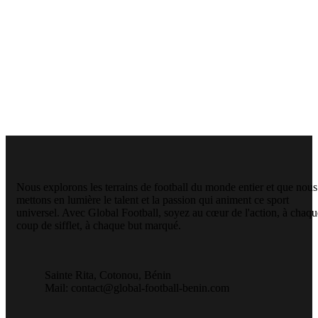
Nous explorons les terrains de football du monde entier et que nous
mettons en lumière le talent et la passion qui animent ce sport
universel. Avec Global Football, soyez au cœur de l'action, à chaqu
coup de sifflet, à chaque but marqué.
Sainte Rita, Cotonou, Bénin
Mail: contact@global-football-benin.com