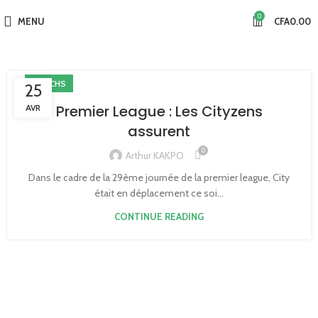
0
MENU
CFA
0.00
MATCHS
25
Premier League : Les Cityzens
AVR
assurent
0
Arthur KAKPO
Dans le cadre de la 29ème journée de la premier league, City
était en déplacement ce soi...
CONTINUE READING