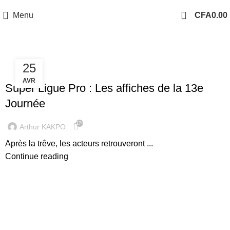
Menu
CFA
0.00
25
MATCHS
AVR
Super Ligue Pro : Les affiches de la 13e
Journée
174
Arthur KAKPO
Après la trêve, les acteurs retrouveront ...
Continue reading