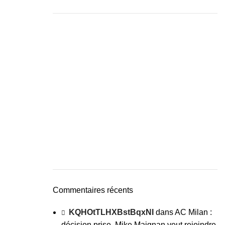
Commentaires récents
KQHOtTLHXBstBqxNI
dans
AC Milan :
décision prise, Mike Maignan veut rejoindre