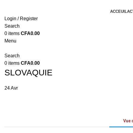
ACCEUIL
AC
Login / Register
Search
0
items
CFA
0.00
Menu
Search
0
items
CFA
0.00
SLOVAQUIE
24
Avr
Vue 