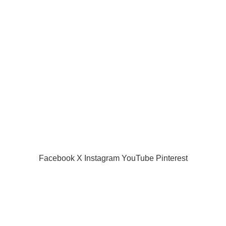
IFA-Justice : Michel Platini
juin 14, 2025
No
ttaque Gianni Infantino en
Comments
ustice à trois jours du Mondial
026
AC Milan :
uin 9, 2026
No Comments
décision prise,
Mike Maignan
veut rejoindre
Chelsea !
juin 5, 2025
1
Comment
Facebook
X
Instagram
YouTube
Pinterest