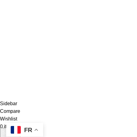
F
a
j
2
j
Global Football Bénin
2024 . Plongez dans l'actualité en temps réel
Sidebar
Compare
Wishlist
0
items
Cart
FR
Search
Menu